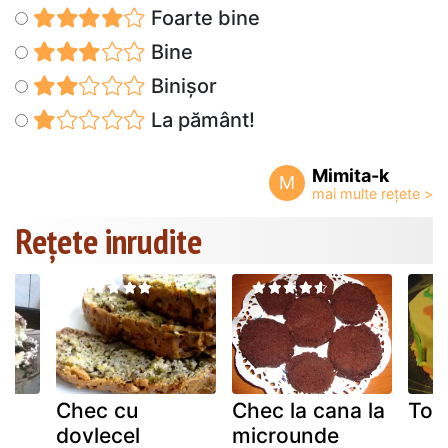
Foarte bine
Bine
Binișor
La pământ!
Mimita-k
M
Rețete inrudite
Chec cu
Chec la cana la
Tor
dovlecel
microunde