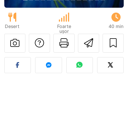
Desert
Foarte
40 min
ușor
Adresează o întreb
Printează pa
Trimite
Postează o poză cu rețeta 