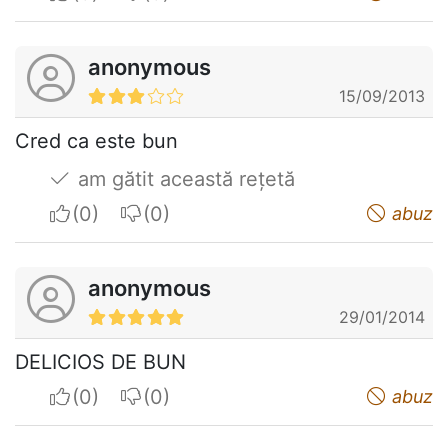
anonymous
15/09/2013
Cred ca este bun
am gătit această rețetă
I apreciate
I do not appreciate
abuz
anonymous
29/01/2014
DELICIOS DE BUN
I apreciate
I do not appreciate
abuz