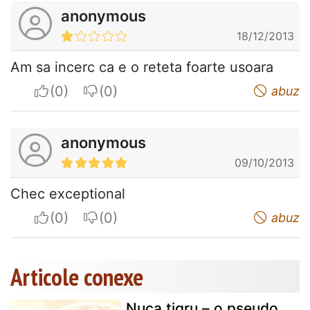
anonymous
18/12/2013
Am sa incerc ca e o reteta foarte usoara
I apreciate
I do not appreciate
abuz
anonymous
09/10/2013
Chec exceptional
I apreciate
I do not appreciate
abuz
Articole conexe
Nuca tigru – o pseudo