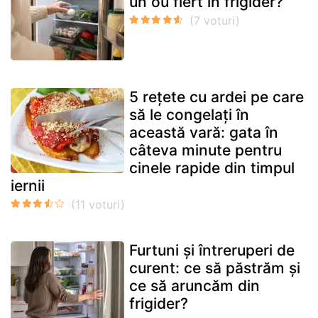
un ou fiert în frigider?
5 rețete cu ardei pe care
să le congelați în
această vară: gata în
câteva minute pentru
cinele rapide din timpul
iernii
Furtuni și întreruperi de
curent: ce să păstrăm și
ce să aruncăm din
frigider?