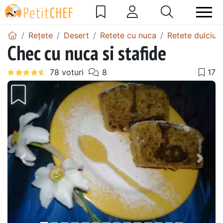
Rețete
Desert
Retete cu nuca
Retete dulciur
Chec cu nuca si stafide
Precedentul
Urmă