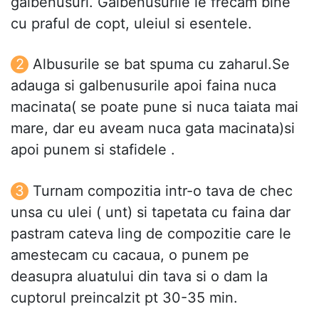
galbenusuri. Galbenusurile le frecam bine
cu praful de copt, uleiul si esentele.
Albusurile se bat spuma cu zaharul.Se
adauga si galbenusurile apoi faina nuca
macinata( se poate pune si nuca taiata mai
mare, dar eu aveam nuca gata macinata)si
apoi punem si stafidele .
Turnam compozitia intr-o tava de chec
unsa cu ulei ( unt) si tapetata cu faina dar
pastram cateva ling de compozitie care le
amestecam cu cacaua, o punem pe
deasupra aluatului din tava si o dam la
cuptorul preincalzit pt 30-35 min.