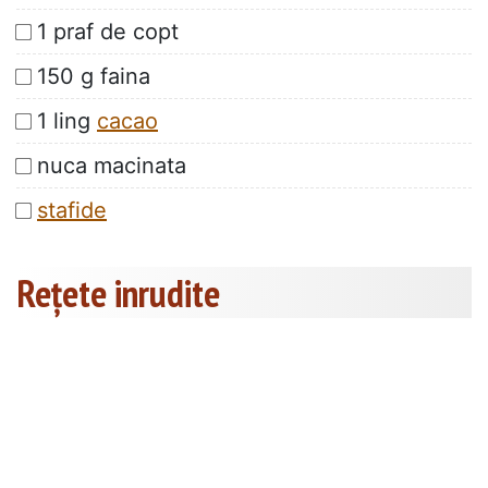
1 praf de copt
150 g faina
1 ling
cacao
nuca macinata
stafide
Rețete inrudite