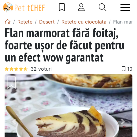
Rețete
Desert
Retete cu ciocolata
Flan marmo
Flan marmorat fără foitaj,
foarte ușor de făcut pentru
un efect wow garantat
Precedentul
Urmă