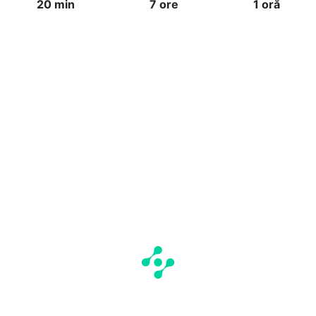
20 min
7 ore
1 oră