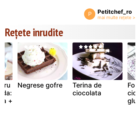
Petitchef_ro
P
Rețete inrudite
ntru
Negrese gofre
Terina de
Fon
lda:
ciocolata
cioc
ba +
glu