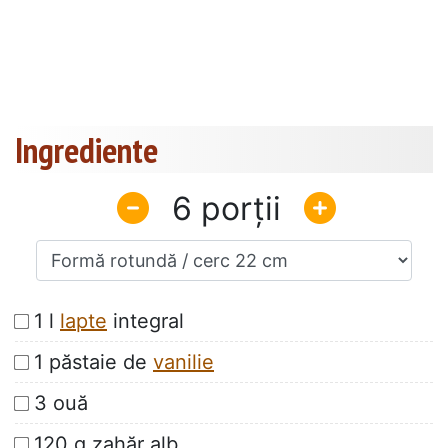
Ingrediente
6
1 l
lapte
integral
1 păstaie de
vanilie
3 ouă
120 g zahăr alb