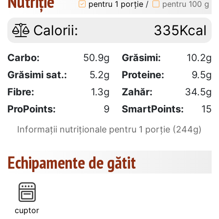
Nutriție
pentru 1 porție
/
pentru 100 g
Calorii:
335Kcal
Carbo:
50.9g
Grăsimi:
10.2g
Grăsimi sat.:
5.2g
Proteine:
9.5g
Fibre:
1.3g
Zahăr:
34.5g
ProPoints:
9
SmartPoints:
15
Informații nutriționale pentru 1 porție (244g)
Echipamente de gătit
cuptor