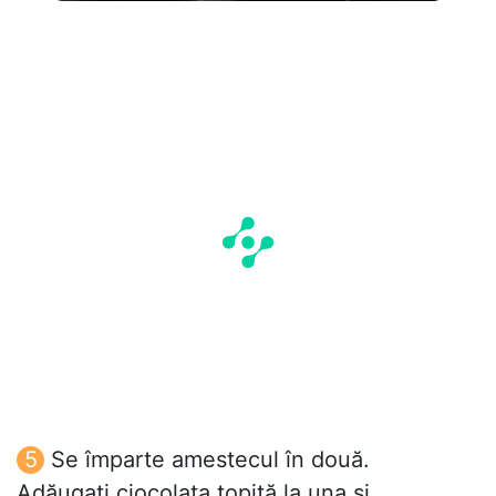
Se împarte amestecul în două.
Adăugați ciocolata topită la una și