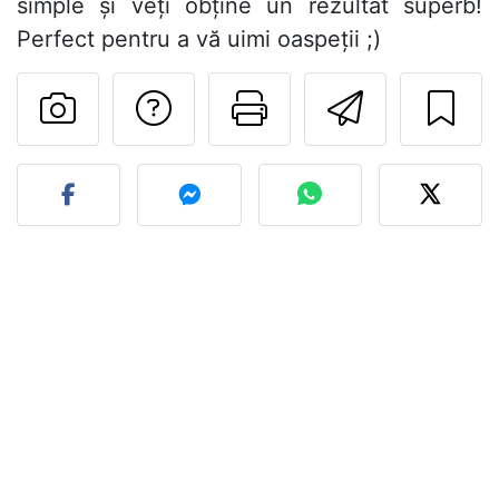
simple și veți obține un rezultat superb!
Perfect pentru a vă uimi oaspeții ;)
Adresează o întreb
Printează pa
Trimite
Postează o poză cu rețeta 