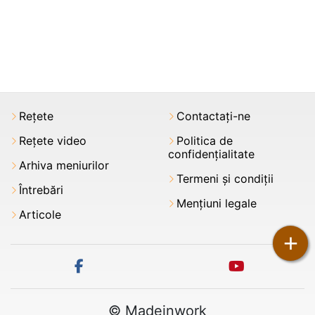
Rețete
Contactați-ne
Rețete video
Politica de
confidențialitate
Arhiva meniurilor
Termeni şi condiții
Întrebări
Mențiuni legale
Articole
+
facebook
youtube
© Madeinwork