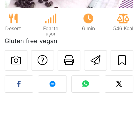
Desert
Foarte
6 min
546 Kcal
ușor
Gluten free vegan
Adresează o întreb
Printează pa
Trimite
Postează o poză cu rețeta 