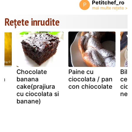
Petitchef_ro
P
Rețete inrudite
Chocolate
Paine cu
Bilu
ra
banana
ciocolata / pan
cer
cake(prajiura
con chiocolate
cioc
cu ciocolata si
nes
banane)