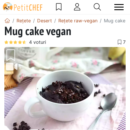
Rețete
Desert
Rețete raw-vegan
Mug cake v
Mug cake vegan
Precedentul
Urmă