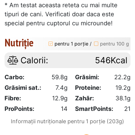
* Am testat aceasta reteta cu mai multe
tipuri de cani. Verificati doar daca este
special pentru cuptorul cu microunde!
Nutriție
pentru 1 porție
/
pentru 100 g
Calorii:
546Kcal
Carbo:
59.8g
Grăsimi:
22.2g
Grăsimi sat.:
7.4g
Proteine:
19.2g
Fibre:
12.9g
Zahăr:
38.1g
ProPoints:
14
SmartPoints:
21
Informații nutriționale pentru 1 porție (203g)