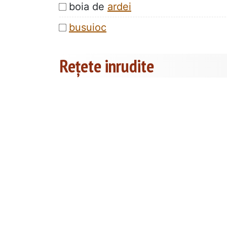
boia de
ardei
busuioc
Rețete inrudite