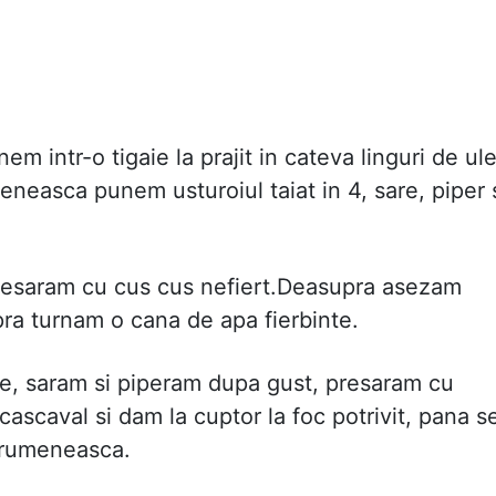
unem intr-o tigaie la prajit in cateva linguri de ule
neasca punem usturoiul taiat in 4, sare, piper 
resaram cu cus cus nefiert.Deasupra asezam
upra turnam o cana de apa fierbinte.
ie, saram si piperam dupa gust, presaram cu
cascaval si dam la cuptor la foc potrivit, pana s
e rumeneasca.