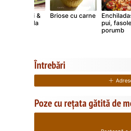
Broccoli, pui &
Briose cu carne
Enchilada
paste, totul la
pui, fasole
cuptor
porumb
Întrebări
Adrese
Poze cu rețata gătită de 