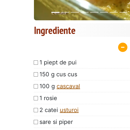
Ingrediente
1 piept de pui
150 g cus cus
100 g
cascaval
1 rosie
2 catei
usturoi
sare si piper