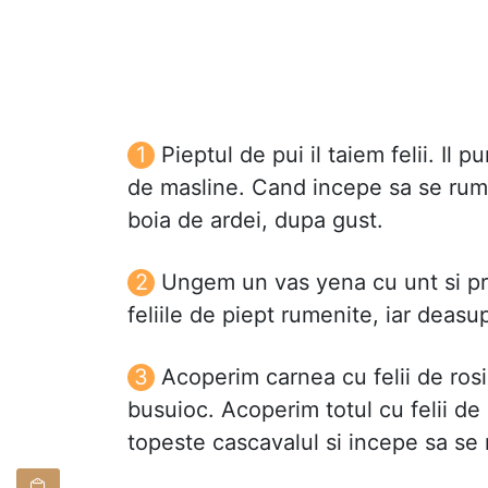
Pieptul de pui il taiem felii. Il p
de masline. Cand incepe sa se rume
boia de ardei, dupa gust.
Ungem un vas yena cu unt si p
feliile de piept rumenite, iar deas
Acoperim carnea cu felii de ros
busuioc. Acoperim totul cu felii de 
topeste cascavalul si incepe sa s