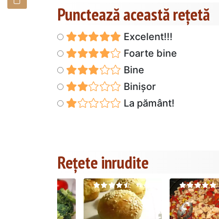
Punctează această reţetă
Excelent!!!
Foarte bine
Bine
Binișor
La pământ!
Rețete inrudite