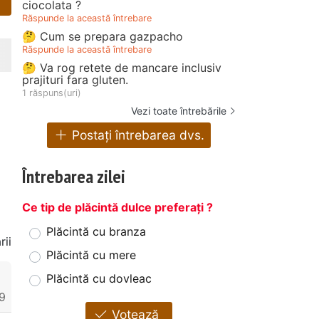
ciocolata ?
Răspunde la această întrebare
🤔 Cum se prepara gazpacho
Răspunde la această întrebare
🤔 Va rog retete de mancare inclusiv
prajituri fara gluten.
1 răspuns(uri)
Vezi toate întrebările
Postați întrebarea dvs.
Întrebarea zilei
Ce tip de plăcintă dulce preferați ?
Plăcintă cu branza
ii
Plăcintă cu mere
Plăcintă cu dovleac
9
Votează