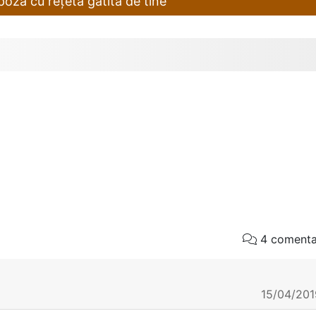
oză cu rețeta gătită de tine
4 comentar
15/04/201