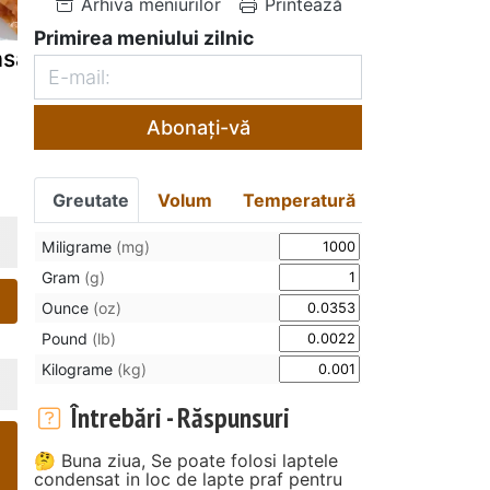
Arhiva meniurilor
Printează
Primirea meniului zilnic
asagnia
Piept de pui
Paste de
mediteranean
porumb cu 
si ciuperci
Abonați-vă
Greutate
Volum
Temperatură
Miligrame
(mg)
Gram
(g)
Ounce
(oz)
Pound
(lb)
Kilograme
(kg)
Întrebări - Răspunsuri
🤔 Buna ziua, Se poate folosi laptele
condensat in loc de lapte praf pentru