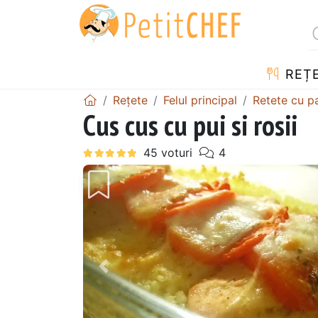
REȚ
Rețete
Felul principal
Retete cu p
Cus cus cu pui si rosii
Precedentul