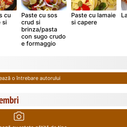
s cu
Paste cu sos
Paste cu lamaie
L
 si
crud si
si capere
brinza/pasta
con sugo crudo
e formaggio
ază o întrebare autorului
membri