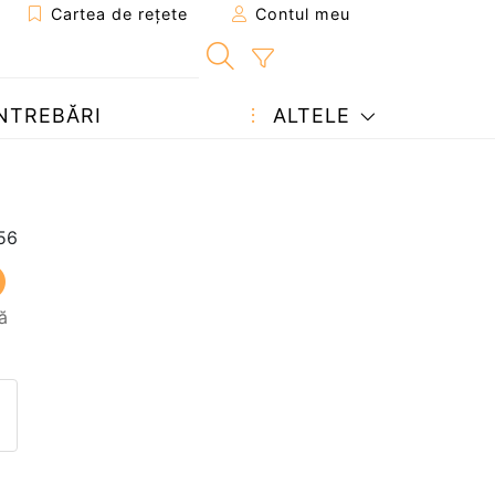
Cartea de rețete
Contul meu
NTREBĂRI
ALTELE
ă
eten
pagina
ează o întrebare autorului
ostează o poză cu rețeta găti