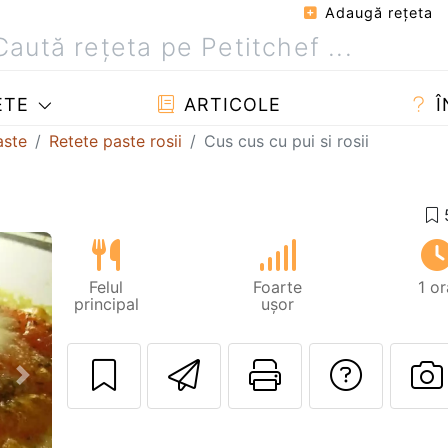
Adaugă reţeta
ETE
ARTICOLE
Î
aste
Retete paste rosii
Cus cus cu pui si rosii
Felul
Foarte
1 or
principal
ușor
Trimite unui pri
Printează 
Adres
Următorul
P