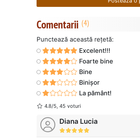
Postează o p
Comentarii
Punctează această reţetă:
Excelent!!!
Foarte bine
Bine
Binișor
La pământ!
4.8/5, 45 voturi
Diana Lucia