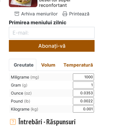
reconfortant
Arhiva meniurilor
Printează
Primirea meniului zilnic
Abonați-vă
Greutate
Volum
Temperatură
Miligrame
(mg)
Gram
(g)
Ounce
(oz)
Pound
(lb)
Kilograme
(kg)
Întrebări - Răspunsuri