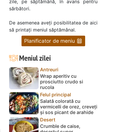
zile, pe săptămână, în avans pentru
sărbători.
De asemenea aveți posibilitatea de aici
să printați meniul săptămânal.
Planificator de meniu
Meniul zilei
Antreuri
Wrap aperitiv cu
prosciutto crudo si
rucola
Felul principal
Salată colorată cu
vermicelli de orez, creveți
și sos picant de arahide
Desert
Crumble de caise,
i
desertul super