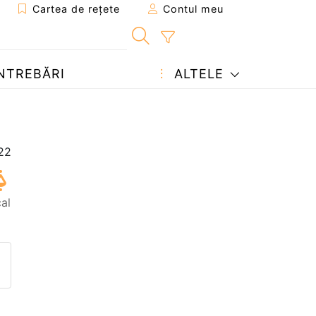
Cartea de rețete
Contul meu
NTREBĂRI
ALTELE
al
eten
pagina
ează o întrebare autorului
ostează o poză cu rețeta găti