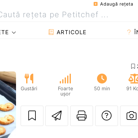
Adaugă reţeta
ETE
ARTICOLE
Î
Gustări
Foarte
50 min
91 Kc
ușor
Trimite unui pri
Printează 
Adres
Următorul
P