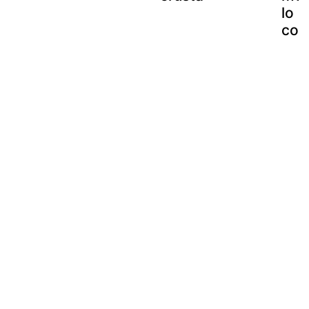
lo d
con