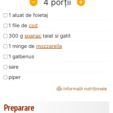
4
1 aluat de foietaj
1 file de
cod
300 g
spanac
taiat si gatit
1 minge de
mozzarella
1 galbenus
sare
piper
Informații nutriționale
Preparare