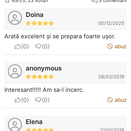
4.61/5, 23 voturi
5 comentarii
Doina
05/12/2025
Arată excelent și se prepara foarte ușor.
I apreciate
I do not appreciate
abuz
anonymous
28/03/2019
Interesant!!!!! Am sa-l incerc.
I apreciate
I do not appreciate
abuz
Elena
21/01/2018