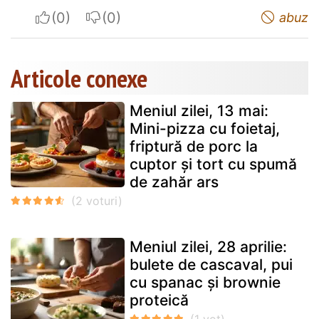
I apreciate
I do not appreciate
abuz
Articole conexe
Meniul zilei, 13 mai:
Mini-pizza cu foietaj,
friptură de porc la
cuptor și tort cu spumă
de zahăr ars
Meniul zilei, 28 aprilie:
bulete de cascaval, pui
cu spanac și brownie
proteică