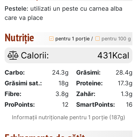
Pestele:
utilizati un peste cu carnea alba
care va place
Nutriție
pentru 1 porție
/
pentru 100 g
Calorii:
431Kcal
Carbo:
24.3g
Grăsimi:
28.4g
Grăsimi sat.:
18g
Proteine:
17.3g
Fibre:
3.8g
Zahăr:
1.3g
ProPoints:
12
SmartPoints:
16
Informații nutriționale pentru 1 porție (187g)