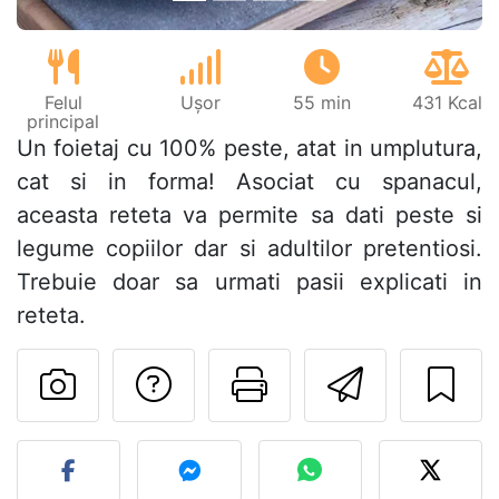
Felul
Ușor
55 min
431 Kcal
principal
Un foietaj cu 100% peste, atat in umplutura,
cat si in forma! Asociat cu spanacul,
aceasta reteta va permite sa dati peste si
legume copiilor dar si adultilor pretentiosi.
Trebuie doar sa urmati pasii explicati in
reteta.
Adresează o întreb
Printează pa
Trimite
Postează o poză cu rețeta 