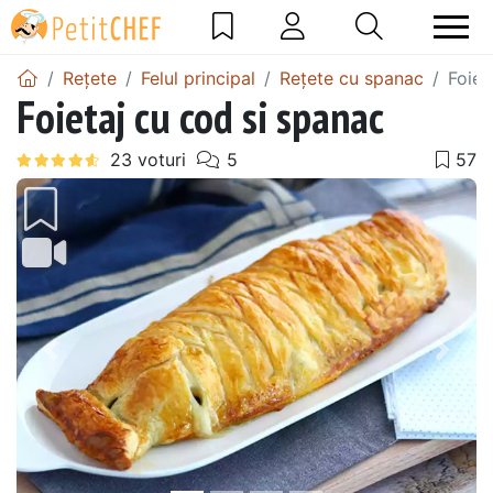
Rețete
Felul principal
Rețete cu spanac
Foiet
Foietaj cu cod si spanac
Precedentul
Urmă