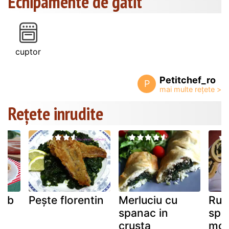
Echipamente de gătit
cuptor
Petitchef_ro
P
Rețete inrudite
lub
Pește florentin
Merluciu cu
Rul
spanac in
spa
crusta
moz