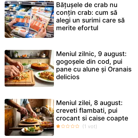
Bățușele de crab nu
conțin crab: cum să
alegi un surimi care să
merite efortul
Meniul zilnic, 9 august:
gogoșele din cod, pui
pane cu alune și Oranais
delicios
Meniul zilei, 8 august:
creveti flambati, pui
crocant si caise coapte