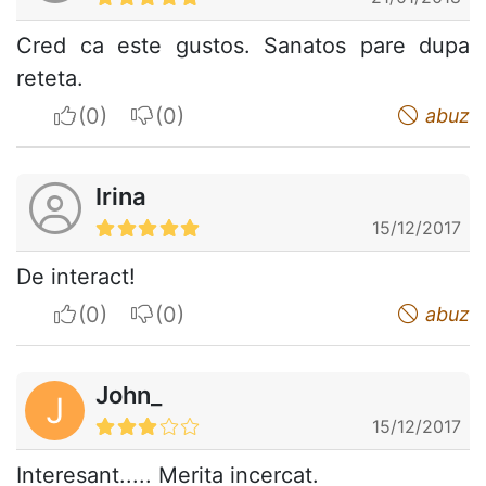
Cred ca este gustos. Sanatos pare dupa
reteta.
I apreciate
I do not appreciate
abuz
Irina
15/12/2017
De interact!
I apreciate
I do not appreciate
abuz
John_
J
15/12/2017
Interesant..... Merita incercat.