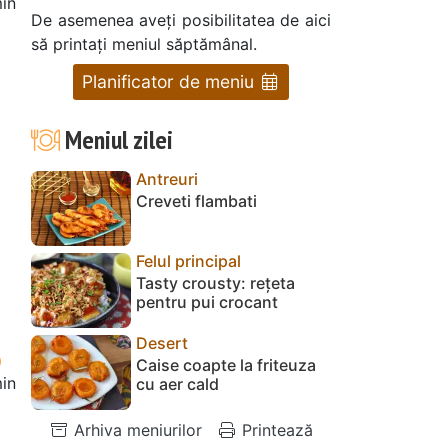
in
De asemenea aveți posibilitatea de aici
să printați meniul săptămânal.
Planificator de meniu
Meniul zilei
Antreuri
Creveti flambati
Felul principal
Tasty crousty: rețeta
pentru pui crocant
Desert
Caise coapte la friteuza
in
cu aer cald
Arhiva meniurilor
Printează