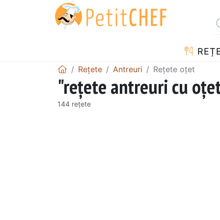
REȚ
Rețete
Antreuri
Rețete oțet
"rețete antreuri cu oțe
144 rețete