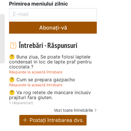
Primirea meniului zilnic
Abonați-vă
Întrebări - Răspunsuri
🤔 Buna ziua, Se poate folosi laptele
condensat in loc de lapte praf pentru
ciocolata ?
Răspunde la această întrebare
🤔 Cum se prepara gazpacho
Răspunde la această întrebare
🤔 Va rog retete de mancare inclusiv
prajituri fara gluten.
1 răspuns(uri)
Vezi toate întrebările
Postați întrebarea dvs.