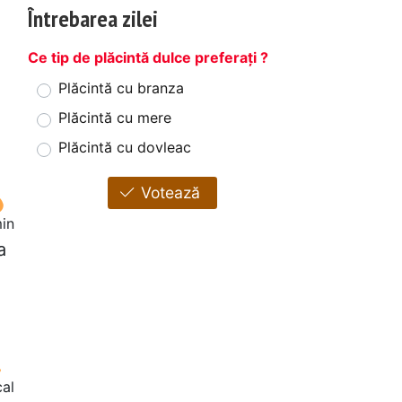
Întrebarea zilei
Ce tip de plăcintă dulce preferați ?
Plăcintă cu branza
Plăcintă cu mere
Plăcintă cu dovleac
Votează
in
a
cal