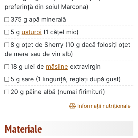
preferință din soiul Marcona)
375 g apă minerală
5 g
usturoi
(1 cățel mic)
8 g oțet de Sherry (10 g dacă folosiți oțet
de mere sau de vin alb)
18 g ulei de
măsline
extravirgin
5 g sare (1 linguriță, reglați după gust)
20 g pâine albă (numai firimituri)
Informații nutriționale
Materiale