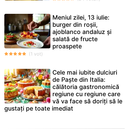
Meniul zilei, 13 iulie:
burger din roșii,
ajoblanco andaluz și
salată de fructe
proaspete
Cele mai iubite dulciuri
de Paște din Italia:
călătoria gastronomică
regiune cu regiune care
vă va face să doriți să le
gustați pe toate imediat