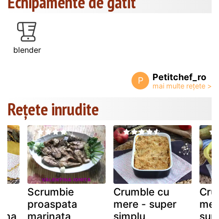
Echipamente de gătit
blender
Petitchef_ro
P
Rețete inrudite
Scrumbie
Crumble cu
Cru
a
proaspata
mere - super
mer
nana
marinata
simplu
sup