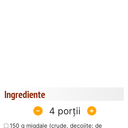
Ingrediente
4
150 g migdale (crude, decojite; de