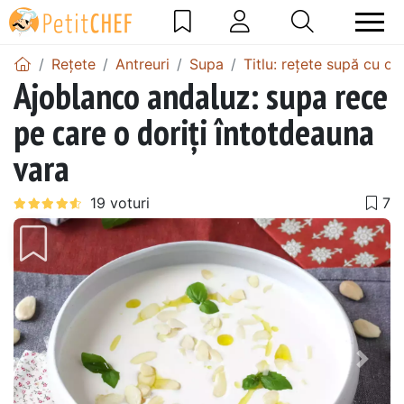
Rețete
Antreuri
Supa
Titlu: rețete supă cu oț
Ajoblanco andaluz: supa rece
pe care o doriți întotdeauna
vara
Precedentul
Urmă