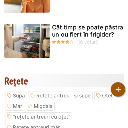
Cât timp se poate păstra
un ou fiert în frigider?
Rețete
+
Supa
Retete antreuri si supe
Otet
Mar
Migdala
"rețete antreuri cu oțet"
Retete antreuri măr