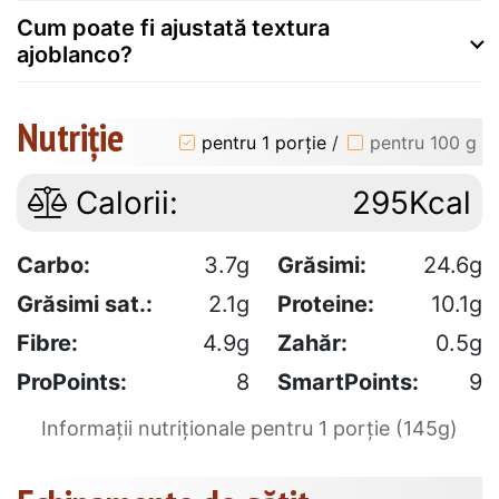
Cum poate fi ajustată textura
ajoblanco?
Nutriție
pentru 1 porție
/
pentru 100 g
Calorii:
295Kcal
Carbo:
3.7g
Grăsimi:
24.6g
Grăsimi sat.:
2.1g
Proteine:
10.1g
Fibre:
4.9g
Zahăr:
0.5g
ProPoints:
8
SmartPoints:
9
Informații nutriționale pentru 1 porție (145g)