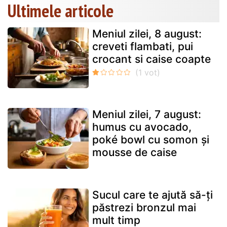
Ultimele articole
Meniul zilei, 8 august:
creveti flambati, pui
crocant si caise coapte
Meniul zilei, 7 august:
humus cu avocado,
poké bowl cu somon și
mousse de caise
Sucul care te ajută să-ți
păstrezi bronzul mai
mult timp