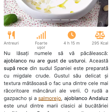
Antreuri
Foarte
4 h 15 m
295 Kcal
ușor
Nu lăsați numele să vă păcălească:
ajoblanco nu are gust de usturoi
. Această
supă rece
din sudul Spaniei este preparată
cu migdale crude. Gustul său delicat și
textura mătăsoasă o fac una dintre cele mai
răcoritoare mâncăruri ale verii. O rudă a
gazpacho și a
salmorejo
,
ajoblanco Andaluz
este unul dintre marii clasici ai bucătăriei