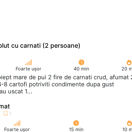
plut cu carnati (2 persoane)
Foarte ușor
40 min
20 m
piept mare de pui 2 fire de carnati crud, afumat 
6-8 cartofi potriviti condimente dupa gust
au uscat 1...
umat
Foarte ușor
15 min
10 m