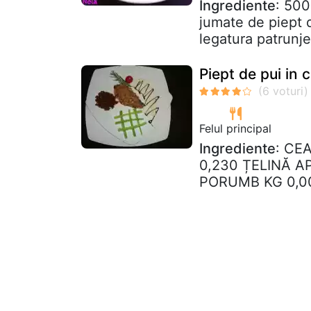
Ingrediente
: 500
jumate de piept d
legatura patrunjel
Piept de pui in 
Felul principal
Ingrediente
: CE
0,230 ȚELINĂ A
PORUMB KG 0,00