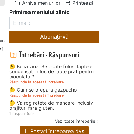
Arhiva meniurilor
Printează
Primirea meniului zilnic
Abonați-vă
in
ei
Întrebări - Răspunsuri
🤔 Buna ziua, Se poate folosi laptele
condensat in loc de lapte praf pentru
ciocolata ?
Răspunde la această întrebare
🤔 Cum se prepara gazpacho
Răspunde la această întrebare
🤔 Va rog retete de mancare inclusiv
prajituri fara gluten.
1 răspuns(uri)
Vezi toate întrebările
Postați întrebarea dvs.