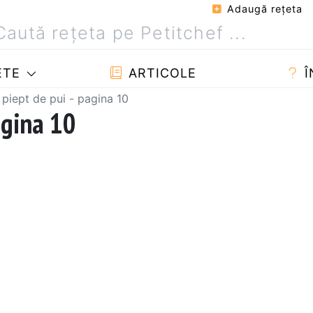
Adaugă reţeta
ETE
ARTICOLE
Î
 piept de pui - pagina 10
agina 10