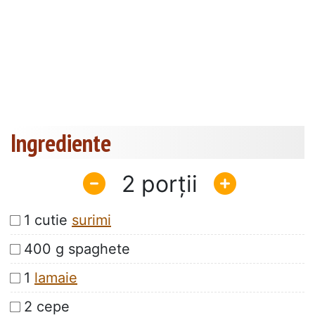
Ingrediente
2
1 cutie
surimi
400 g spaghete
1
lamaie
2 cepe