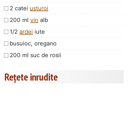
2 catei
usturoi
200 ml
vin
alb
1/2
ardei
iute
busuioc, oregano
200 ml suc de rosii
Rețete inrudite