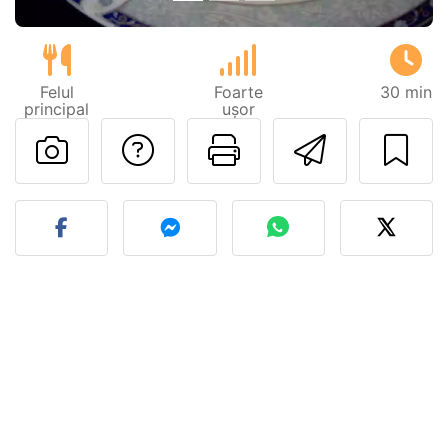
Felul
Foarte
30 min
principal
ușor
Adresează o întreb
Printează pa
Trimite
Postează o poză cu rețeta 