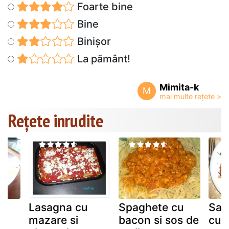
Foarte bine
Bine
Binișor
La pământ!
Mimita-k
M
Rețete inrudite
Lasagna cu
Spaghete cu
Sal
mazare si
bacon si sos de
cu 