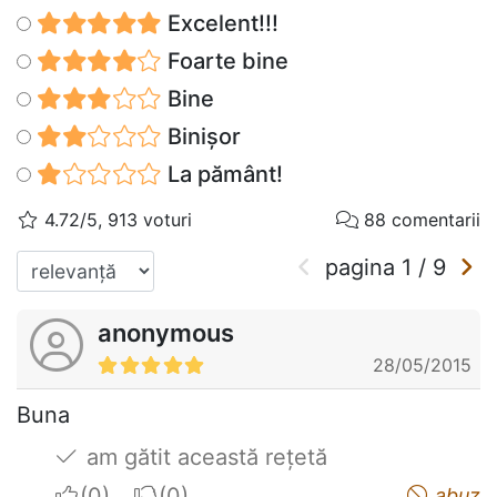
Excelent!!!
Foarte bine
Bine
Binișor
La pământ!
4.72/5, 913 voturi
88 comentarii
pagina
1
/
9
anonymous
28/05/2015
Buna
am gătit această rețetă
I apreciate
I do not appreciate
abuz