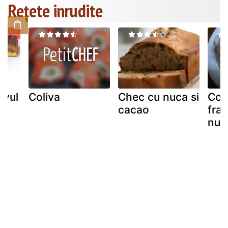
Rețete inrudite
ivul
Coliva
Chec cu nuca si
Cor
cacao
fra
nuc