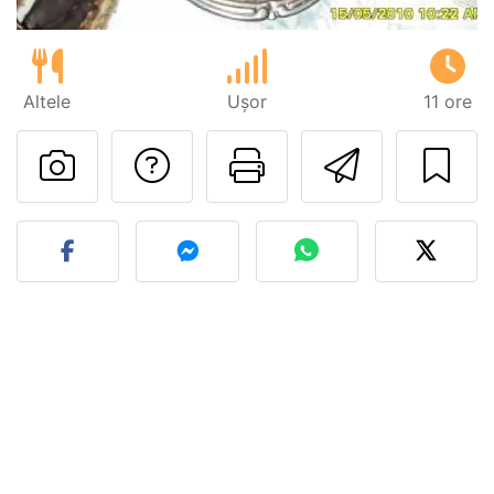
Altele
Ușor
11 ore
Adresează o întreb
Printează pa
Trimite
Postează o poză cu rețeta 