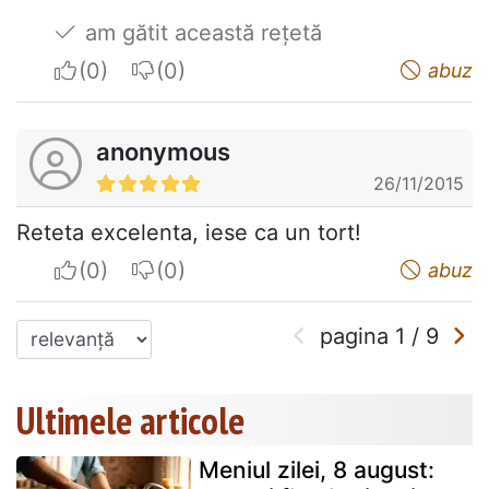
am gătit această rețetă
I apreciate
I do not appreciate
abuz
anonymous
26/11/2015
Reteta excelenta, iese ca un tort!
I apreciate
I do not appreciate
abuz
pagina
1
/
9
Ultimele articole
Meniul zilei, 8 august: