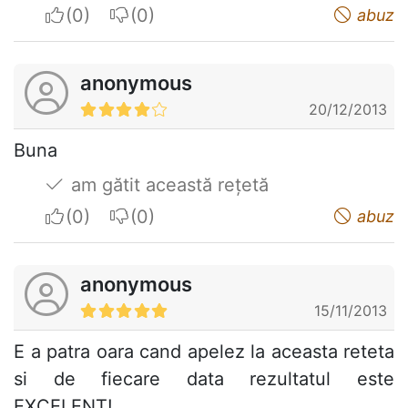
I apreciate
I do not appreciate
abuz
anonymous
20/12/2013
Buna
am gătit această rețetă
I apreciate
I do not appreciate
abuz
anonymous
15/11/2013
E a patra oara cand apelez la aceasta reteta
si de fiecare data rezultatul este
EXCELENT!