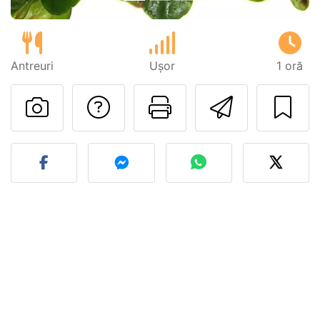
Antreuri
Ușor
1 oră
Adresează o întreb
Printează pa
Trimite
Postează o poză cu rețeta 