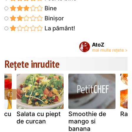
Bine
Binișor
La pământ!
AtoZ
Rețete inrudite
a cu
Salata cu piept
Smoothie de
Rat
de curcan
mango si
banana