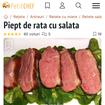
Rețete
Antreuri
Retete cu miere
Retete salat
Piept de rata cu salata
Precedentul
Urmă