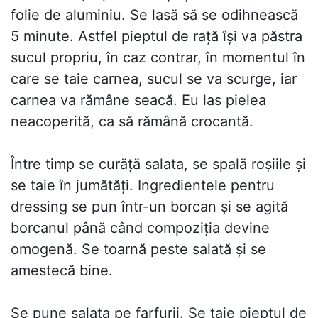
folie de aluminiu. Se lasă să se odihnească
5 minute. Astfel pieptul de raţă îşi va păstra
sucul propriu, în caz contrar, în momentul în
care se taie carnea, sucul se va scurge, iar
carnea va rămâne seacă. Eu las pielea
neacoperită, ca să rămână crocantă.
Între timp se curăţă salata, se spală roşiile şi
se taie în jumătăţi. Ingredientele pentru
dressing se pun într-un borcan şi se agită
borcanul până când compoziţia devine
omogenă. Se toarnă peste salată şi se
amestecă bine.
Se pune salata pe farfurii. Se taie pieptul de