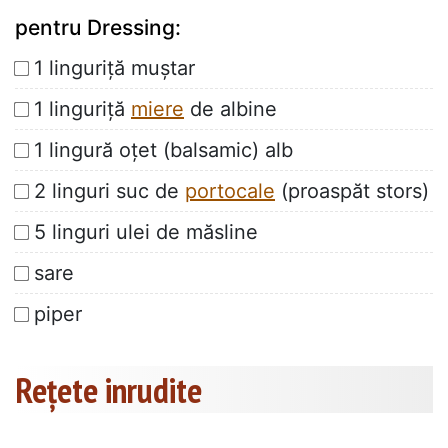
pentru Dressing:
1 linguriţă muştar
1 linguriţă
miere
de albine
1 lingură oţet (balsamic) alb
2 linguri suc de
portocale
(proaspăt stors)
5 linguri ulei de măsline
sare
piper
Rețete inrudite