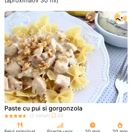
(aproximativ 30 ml)
Paste cu pui si gorgonzola
Felul principal
Foarte ușor
20 min
20 min