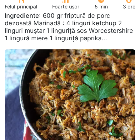
Felul principal
Foarte ușor
5 min
3 ore
Ingrediente
: 600 gr friptură de porc
dezosată Marinadă : 4 linguri ketchup 2
linguri muștar 1 linguriță sos Worcestershire
1 lingură miere 1 linguriță paprika...