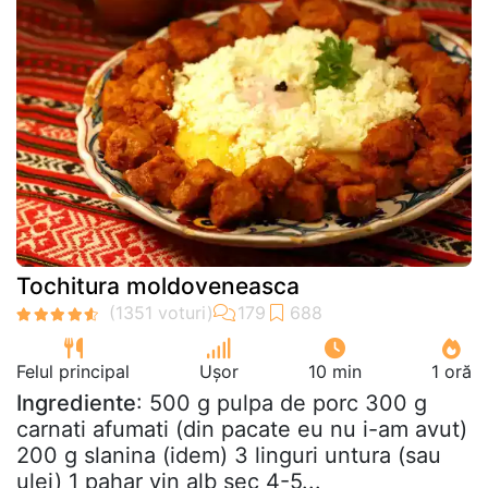
Tochitura moldoveneasca
Felul principal
Ușor
10 min
1 oră
Ingrediente
: 500 g pulpa de porc 300 g
carnati afumati (din pacate eu nu i-am avut)
200 g slanina (idem) 3 linguri untura (sau
ulei) 1 pahar vin alb sec 4-5...