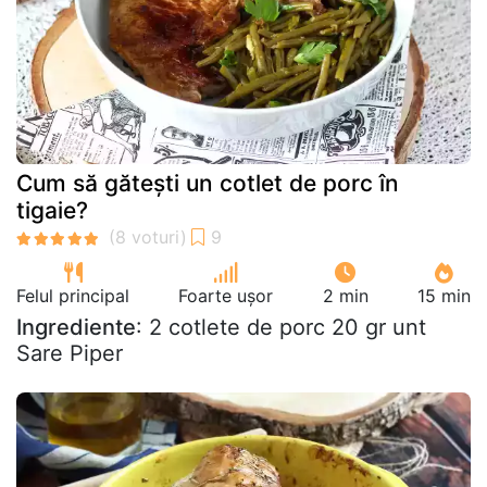
Cum să gătești un cotlet de porc în
tigaie?
Felul principal
Foarte ușor
2 min
15 min
Ingrediente
: 2 cotlete de porc 20 gr unt
Sare Piper