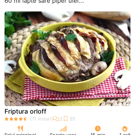
60 ml lapte sare piper ulei...
Friptura orloff
Felul principal
Foarte ușor
15 min
1 oră