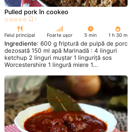
Pulled pork în cookeo
Felul principal
Foarte ușor
5 min
1 h 30 m
Ingrediente
: 600 g friptură de pulpă de porc
dezosată 150 ml apă Marinadă : 4 linguri
ketchup 2 linguri muștar 1 linguriță sos
Worcestershire 1 lingură miere 1...