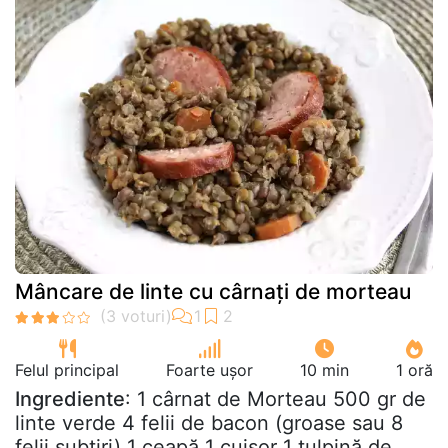
Mâncare de linte cu cârnați de morteau
Felul principal
Foarte ușor
10 min
1 oră
Ingrediente
: 1 cârnat de Morteau 500 gr de
linte verde 4 felii de bacon (groase sau 8
felii subțiri) 1 ceapă 1 cuișor 1 tulpină de