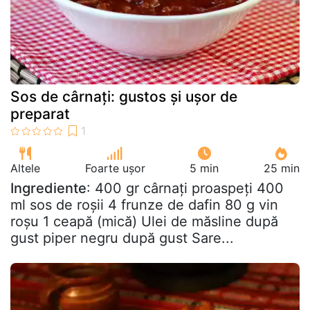
Sos de cârnați: gustos și ușor de
preparat
Altele
Foarte ușor
5 min
25 min
Ingrediente
: 400 gr cârnați proaspeți 400
ml sos de roșii 4 frunze de dafin 80 g vin
roșu 1 ceapă (mică) Ulei de măsline după
gust piper negru după gust Sare...