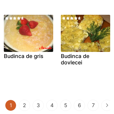
Budinca de gris
Budinca de
dovlecei
(current)
1
2
3
4
5
6
7