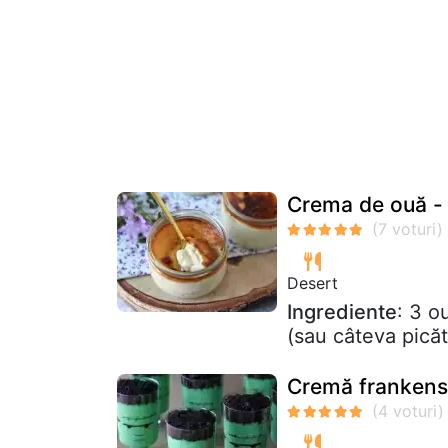
Crema de ouă - s
Desert
Ingrediente
: 3 o
(sau câteva picăt
Cremă frankens