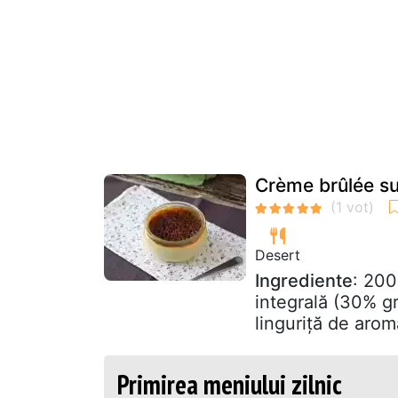
Crème brûlée sup
Desert
Ingrediente
: 200
integrală (30% g
linguriță de aromă
Primirea meniului zilnic