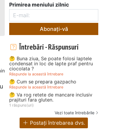
Primirea meniului zilnic
Abonați-vă
Întrebări - Răspunsuri
🤔 Buna ziua, Se poate folosi laptele
condensat in loc de lapte praf pentru
ciocolata ?
in
Răspunde la această întrebare
🤔 Cum se prepara gazpacho
ru
Răspunde la această întrebare
🤔 Va rog retete de mancare inclusiv
prajituri fara gluten.
1 răspuns(uri)
Vezi toate întrebările
Postați întrebarea dvs.