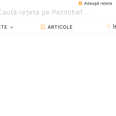
Adaugă reţeta
ETE
ARTICOLE
Î