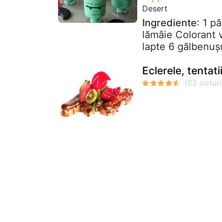
Desert
Ingrediente
: 1 p
lămâie Colorant 
lapte 6 gălbenușu
Eclerele, tentati