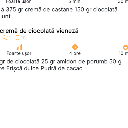
Foarte ușor
5 min
30 m
uă 375 gr cremă de castane 150 gr ciocolată
 unt
, cremă de ciocolată vieneză
Foarte ușor
4 ore
10 m
 gr de ciocolată 25 gr amidon de porumb 50 g
te Frișcă dulce Pudră de cacao