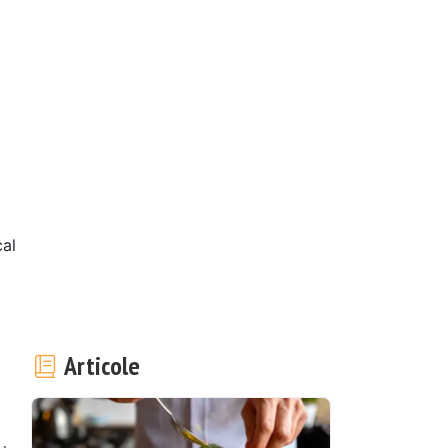
al
Articole