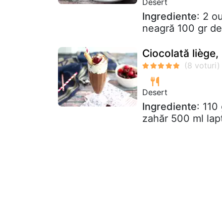
Desert
Ingrediente
: 2 o
neagră 100 gr de
Ciocolată liège
Desert
Ingrediente
: 110
zahăr 500 ml lap