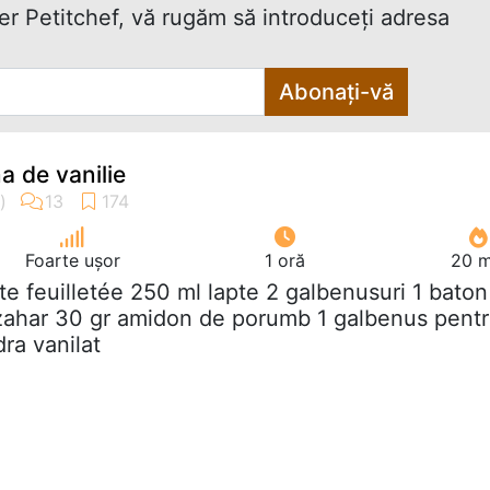
ter Petitchef, vă rugăm să introduceţi adresa
Abonați-vă
a de vanilie
Foarte ușor
1 oră
20 m
âte feuilletée 250 ml lapte 2 galbenusuri 1 baton
 zahar 30 gr amidon de porumb 1 galbenus pent
ra vanilat