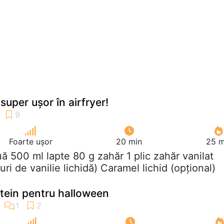
uper ușor în airfryer!
Foarte ușor
20 min
25 m
uă 500 ml lapte 80 g zahăr 1 plic zahăr vanilat
uri de vanilie lichidă) Caramel lichid (opțional)
tein pentru halloween