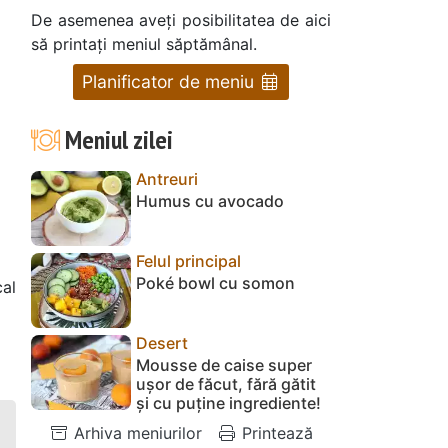
De asemenea aveți posibilitatea de aici
să printați meniul săptămânal.
Planificator de meniu
Meniul zilei
Antreuri
Humus cu avocado
Felul principal
Poké bowl cu somon
al
Desert
Mousse de caise super
ușor de făcut, fără gătit
și cu puține ingrediente!
Arhiva meniurilor
Printează