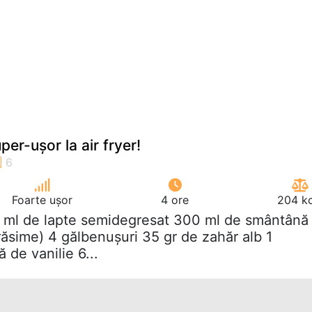
er-ușor la air fryer!
Foarte ușor
4 ore
204 kc
 ml de lapte semidegresat 300 ml de smântână
răsime) 4 gălbenușuri 35 gr de zahăr alb 1
 de vanilie 6...