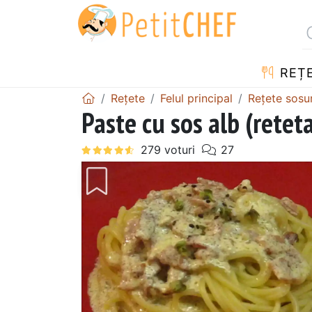
REȚ
Rețete
Felul principal
Rețete sosur
Paste cu sos alb (retet