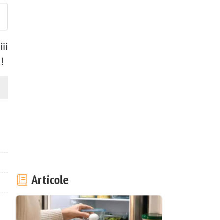
ii
!
Articole