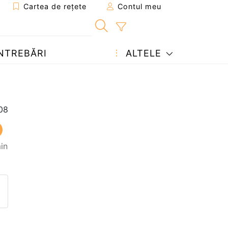
Cartea de rețete
Contul meu
NTREBĂRI
ALTELE
in
eten
pagina
ează o întrebare autorului
ostează o poză cu rețeta găti