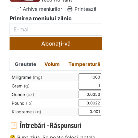
Arhiva meniurilor
Printează
Primirea meniului zilnic
Abonați-vă
Greutate
Volum
Temperatură
Miligrame
(mg)
Gram
(g)
Ounce
(oz)
Pound
(lb)
Kilograme
(kg)
Întrebări - Răspunsuri
🤔 Buna ziua, Se poate folosi laptele