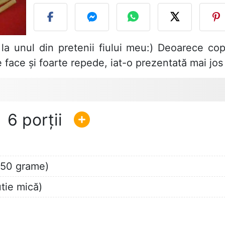
a unul din pretenii fiului meu:) Deoarece copi
 face și foarte repede, iat-o prezentată mai jos 
6
250 grame)
tie mică)