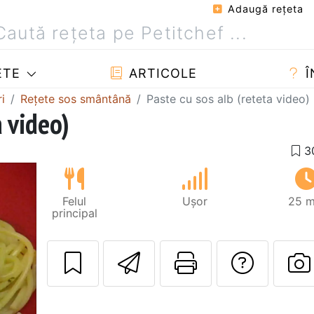
Adaugă reţeta
ETE
ARTICOLE
Î
i
Rețete sos smântână
Paste cu sos alb (reteta video)
a video)
Felul
Ușor
25 m
principal
Trimite unui pri
Printează 
Adres
P