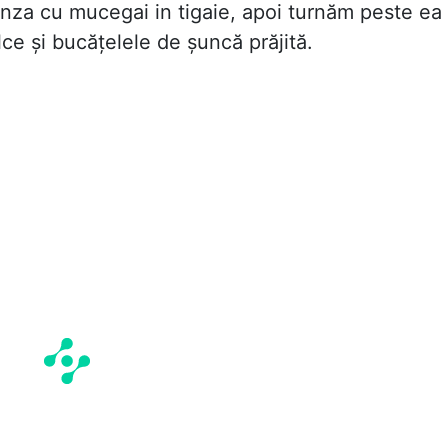
nza cu mucegai in tigaie, apoi turnăm peste ea
e și bucățelele de șuncă prăjită.