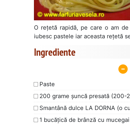
O rețetă rapidă, pe care o am de l
iubesc pastele iar aceasta rețetă se
Ingrediente
Paste
200 grame șuncă presată (200-
Smantână dulce LA DORNA (o cu
1 bucățică de brânză cu mucegai