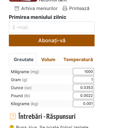
Arhiva meniurilor
Printează
Primirea meniului zilnic
Abonați-vă
Greutate
Volum
Temperatură
Miligrame
(mg)
Gram
(g)
Ounce
(oz)
Pound
(lb)
Kilograme
(kg)
Întrebări - Răspunsuri
🤔 Buna ziua, Se poate folosi laptele