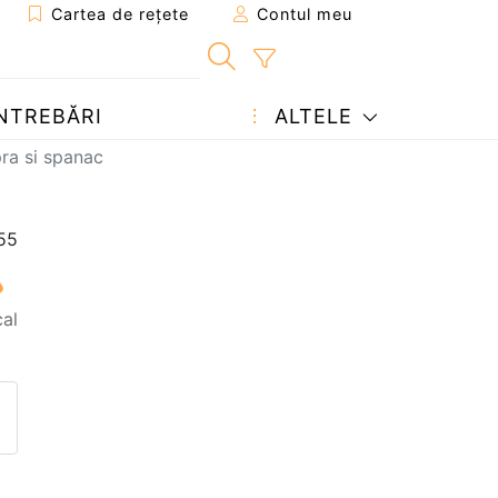
Cartea de rețete
Contul meu
NTREBĂRI
ALTELE
ra si spanac
al
eten
pagina
ează o întrebare autorului
ostează o poză cu rețeta găti