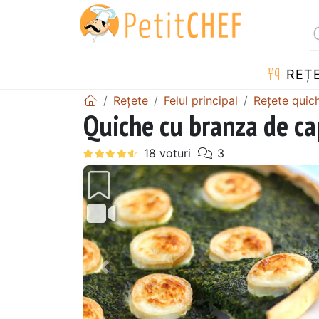
REȚ
Rețete
Felul principal
Rețete quic
Quiche cu branza de ca
Precedentul