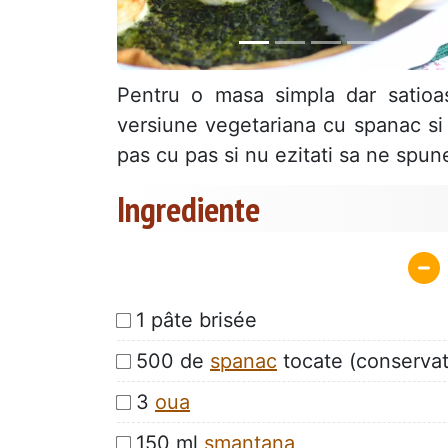
Pentru o masa simpla dar satioas
versiune vegetariana cu spanac si 
pas cu pas si nu ezitati sa ne spun
Ingrediente
1 pâte brisée
500 de
spanac
tocate (conservat
3
oua
150 ml
smantana