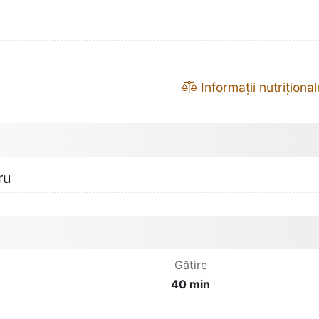
Informații nutrițional
ru
Gătire
40 min