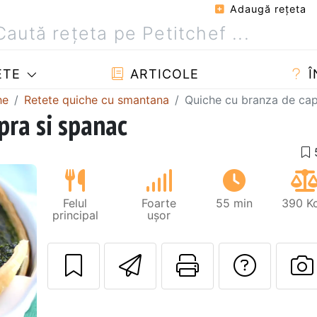
Adaugă reţeta
ETE
ARTICOLE
Î
he
Retete quiche cu smantana
Quiche cu branza de cap
pra si spanac
Felul
Foarte
55 min
390 Kc
principal
ușor
Trimite unui pri
Printează 
Adres
Următorul
P