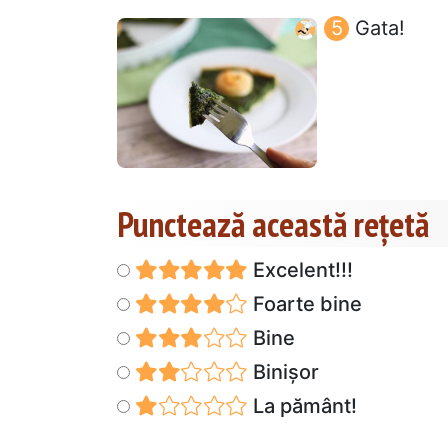
Gata!
Punctează această reţetă
Excelent!!!
Foarte bine
Bine
Binișor
La pământ!