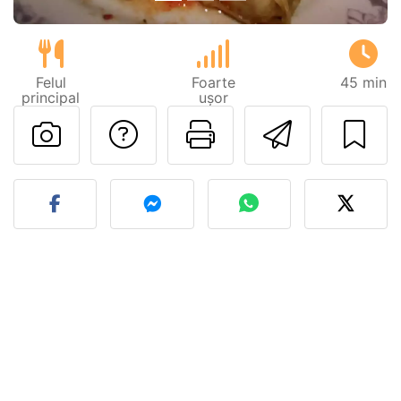
Felul
Foarte
45 min
principal
ușor
Adresează o întreb
Printează pa
Trimite
Postează o poză cu rețeta 