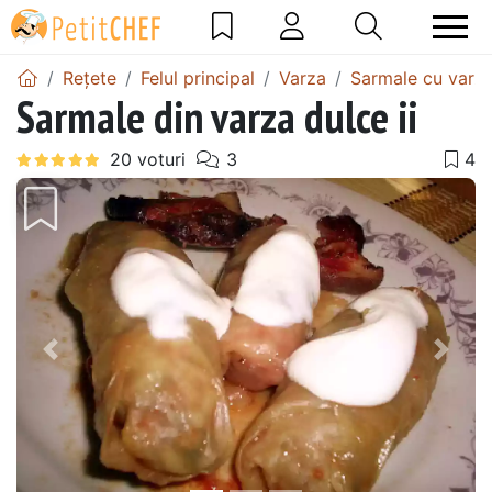
Rețete
Felul principal
Varza
Sarmale cu varz
Sarmale din varza dulce ii
Precedentul
Urmă