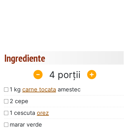
Ingrediente
4
1 kg
carne tocata
amestec
2 cepe
1 cescuta
orez
marar verde