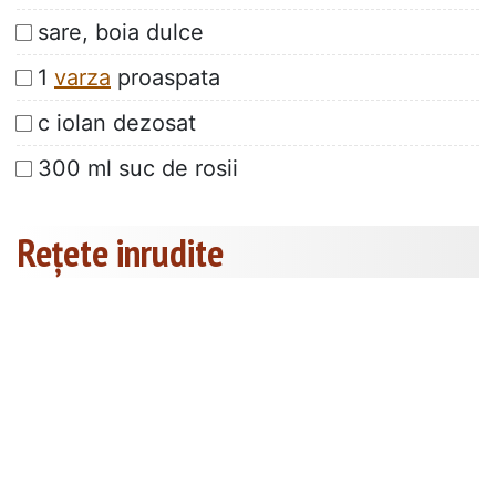
sare, boia dulce
1
varza
proaspata
c iolan dezosat
300 ml suc de rosii
Rețete inrudite