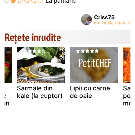
La pământ!
Criss75
Rețete inrudite
Sarmale din
Lipii cu carne
Sar
rc
kale (la cuptor)
de oaie
por
a in
mor