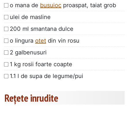
o mana de
busuioc
proaspat, taiat grob
ulei de masline
200 ml smantana dulce
o lingura
otet
din vin rosu
2 galbenusuri
1 kg rosii foarte coapte
1.1 l de supa de legume/pui
Rețete inrudite