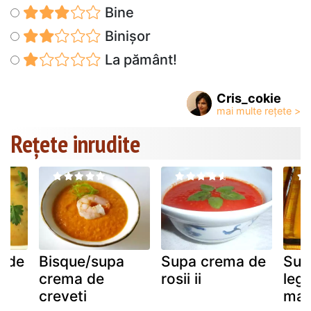
Bine
Binișor
La pământ!
Cris_cokie
Rețete inrudite
 de
Bisque/supa
Supa crema de
Sup
crema de
rosii ii
leg
creveti
mar