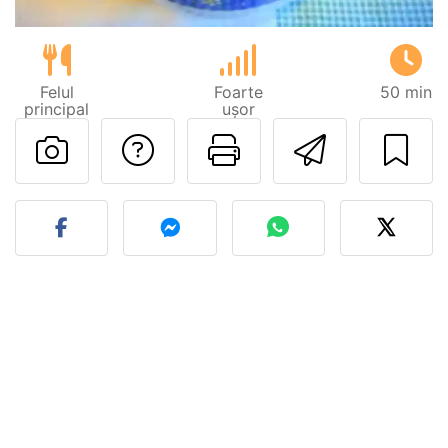
Felul
Foarte
50 min
principal
ușor
Adresează o întreb
Printează pa
Trimite
Postează o poză cu rețeta 