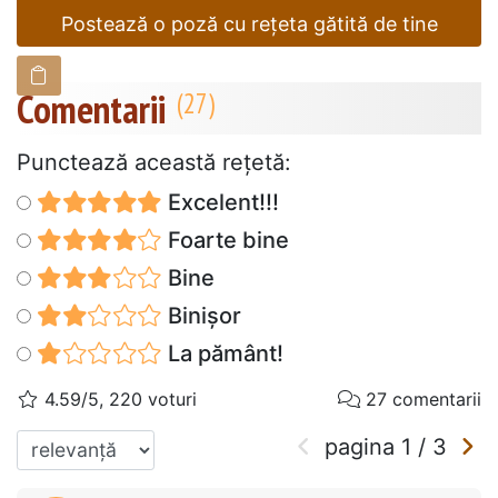
Postează o poză cu rețeta gătită de tine
Comentarii
Punctează această reţetă:
Excelent!!!
Foarte bine
Bine
Binișor
La pământ!
4.59/5, 220 voturi
27 comentarii
pagina
1
/
3