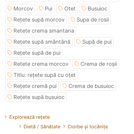
Morcov
Pui
Otet
Busuioc
Rețete supă morcov
Supa de rosii
Retete crema smantana
Rețete supă smântână
Supă de pui
Rețete supă de pui
Retete crema morcov
Crema de roșii
Titlu: rețete supă cu oțet
Rețete cremă pui
Crema de busuioc
Rețete supă busuioc
Explorează rețete
Dietă / Sănătate
Ciorbe și tocănițe