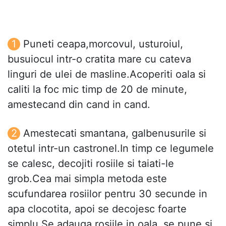
Puneti ceapa,morcovul, usturoiul,
busuiocul intr-o cratita mare cu cateva
linguri de ulei de masline.Acoperiti oala si
caliti la foc mic timp de 20 de minute,
amestecand din cand in cand.
Amestecati smantana, galbenusurile si
otetul intr-un castronel.In timp ce legumele
se calesc, decojiti rosiile si taiati-le
grob.Cea mai simpla metoda este
scufundarea rosiilor pentru 30 secunde in
apa clocotita, apoi se decojesc foarte
simplu.Se adauga rosiile in oala, se pune si