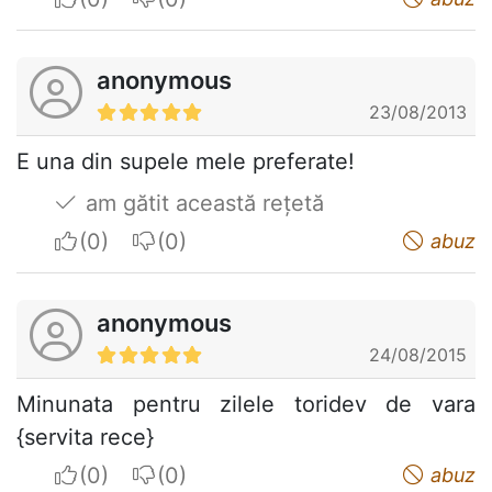
anonymous
23/08/2013
E una din supele mele preferate!
am gătit această rețetă
I apreciate
I do not appreciate
abuz
anonymous
24/08/2015
Minunata pentru zilele toridev de vara
{servita rece}
I apreciate
I do not appreciate
abuz