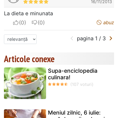
16/11/2013
La dieta e minunata
I apreciate
I do not appreciate
abuz
pagina
1
/
3
Articole conexe
Supa-enciclopedia
culinara!
Meniul zilnic, 6 iulie: