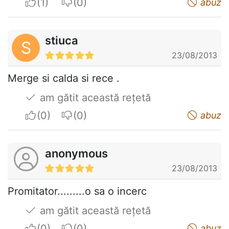
I apreciate
I do not appreciate
abuz
stiuca
S
23/08/2013
Merge si calda si rece .
am gătit această rețetă
I apreciate
I do not appreciate
abuz
anonymous
23/08/2013
Promitator.........o sa o incerc
am gătit această rețetă
I apreciate
I do not appreciate
abuz