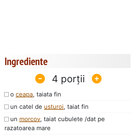
Ingrediente
4
o
ceapa
, taiata fin
un catel de
usturoi
, taiat fin
un
morcov
, taiat cubulete /dat pe
razatoarea mare