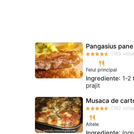
Pangasius pane 
Felul principal
Ingrediente
: 1-2
prajit
Musaca de carto
Altele
Ingrediente
: Ing