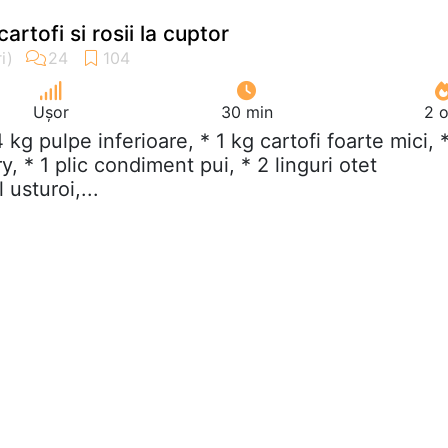
artofi si rosii la cuptor
Ușor
30 min
2 o
,4 kg pulpe inferioare, * 1 kg cartofi foarte mici, 
y, * 1 plic condiment pui, * 2 linguri otet
 usturoi,...