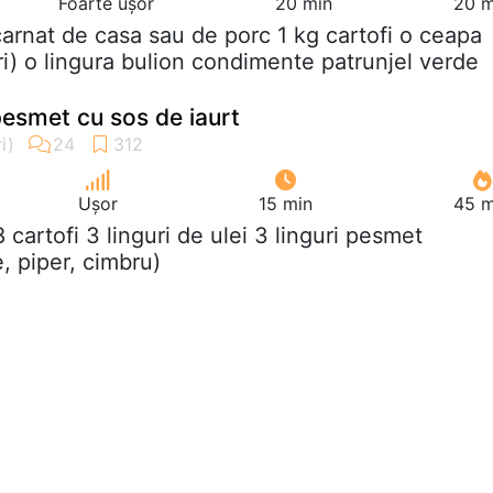
Foarte ușor
20 min
20 m
carnat de casa sau de porc 1 kg cartofi o ceapa
ri) o lingura bulion condimente patrunjel verde
 pesmet cu sos de iaurt
Ușor
15 min
45 m
 8 cartofi 3 linguri de ulei 3 linguri pesmet
, piper, cimbru)