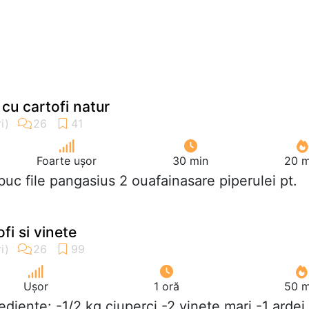
cu cartofi natur
Foarte ușor
30 min
20 m
 buc file pangasius 2 ouafainasare piperulei pt.
fi si vinete
Ușor
1 oră
50 m
rediente: -1/2 kg ciuperci -2 vinete mari -1 ardei