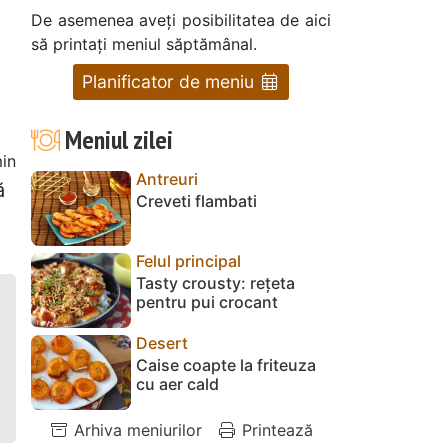
De asemenea aveți posibilitatea de aici
să printați meniul săptămânal.
Planificator de meniu
Meniul zilei
in
Antreuri
ă
Creveti flambati
Felul principal
Tasty crousty: rețeta
pentru pui crocant
Desert
Caise coapte la friteuza
cu aer cald
Arhiva meniurilor
Printează