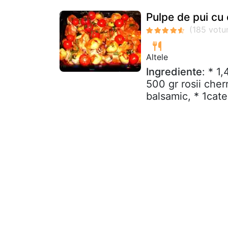
Pulpe de pui cu c
Altele
Ingrediente
: * 1
500 gr rosii cherr
balsamic, * 1catel