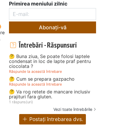
Primirea meniului zilnic
Abonați-vă
re
*
Întrebări - Răspunsuri
🤔 Buna ziua, Se poate folosi laptele
condensat in loc de lapte praf pentru
ciocolata ?
Răspunde la această întrebare
🤔 Cum se prepara gazpacho
Răspunde la această întrebare
🤔 Va rog retete de mancare inclusiv
prajituri fara gluten.
1 răspuns(uri)
Vezi toate întrebările
Postați întrebarea dvs.