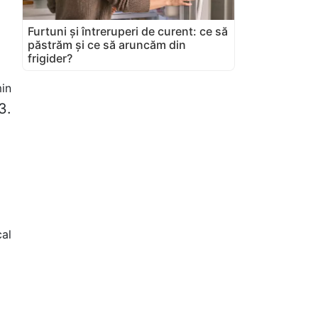
Furtuni și întreruperi de curent: ce să
păstrăm și ce să aruncăm din
frigider?
in
3.
cal