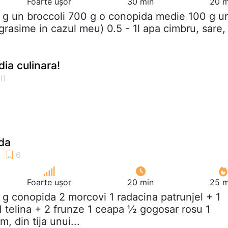
Foarte ușor
30 min
20 m
 g un broccoli 700 g o conopida medie 100 g u
 grasime in cazul meu) 0.5 - 1l apa cimbru, sare,
ia culinara!
da
Foarte ușor
20 min
25 m
 g conopida 2 morcovi 1 radacina patrunjel + 1
1 telina + 2 frunze 1 ceapa ½ gogosar rosu 1
, din tija unui...