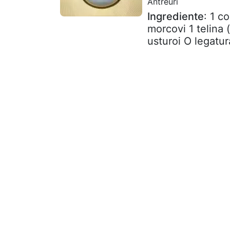
Antreuri
Ingrediente
: 1 c
morcovi 1 telina 
usturoi O legatur