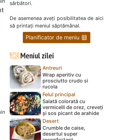
in
sărbători.
nt
De asemenea aveți posibilitatea de aici
să printați meniul săptămânal.
Planificator de meniu
Meniul zilei
Antreuri
Wrap aperitiv cu
prosciutto crudo si
rucola
Felul principal
Salată colorată cu
vermicelli de orez, creveți
in
și sos picant de arahide
Desert
Crumble de caise,
desertul super
reconfortant