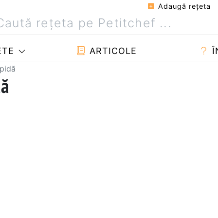
Adaugă reţeta
ETE
ARTICOLE
Î
pidă
dă