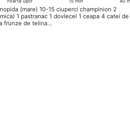
Foarte ușor
15 min
40 m
onopida (mare) 10-15 ciuperci champinion 2
(mica) 1 pastranac 1 dovlecel 1 ceapa 4 catei de
a frunze de telina...