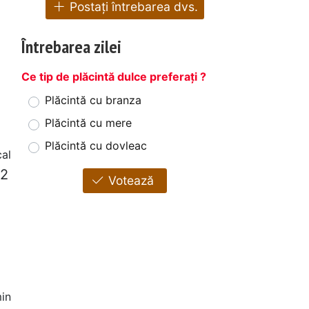
Postați întrebarea dvs.
Întrebarea zilei
Ce tip de plăcintă dulce preferați ?
Plăcintă cu branza
Plăcintă cu mere
Plăcintă cu dovleac
cal
 2
Votează
in