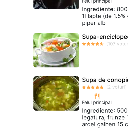
Felul principal
Ingrediente
: 800
1l lapte (de 1.5%
piper alb
Supa-encicloped
Supa de conopi
Felul principal
Ingrediente
: 500
legatura, frunze 
ardei galben 15 cm