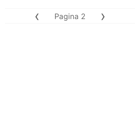
‹
›
Pagina 2