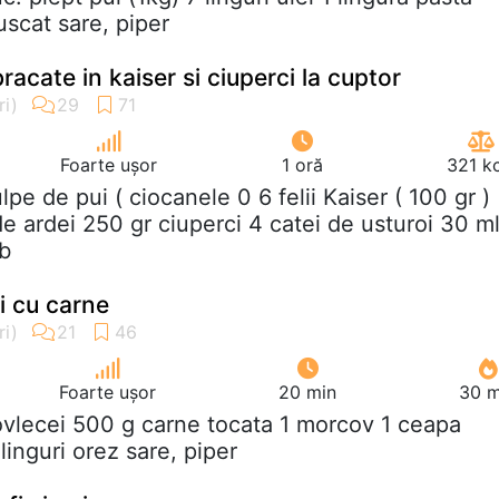
scat sare, piper
racate in kaiser si ciuperci la cuptor
Foarte ușor
1 oră
321 k
ulpe de pui ( ciocanele 0 6 felii Kaiser ( 100 gr )
de ardei 250 gr ciuperci 4 catei de usturoi 30 m
lb
i cu carne
Foarte ușor
20 min
30 m
ovlecei 500 g carne tocata 1 morcov 1 ceapa
inguri orez sare, piper