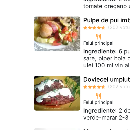
tomate oregano u
Pulpe de pui imb
Felul principal
Ingrediente
: 6 p
sare, piper boia 
ulei 100 ml vin a
Dovlecei umplut
Felul principal
Ingrediente
: 2 d
verde-marar 2-3 l