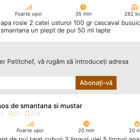
Foarte ușor
35 min
282 kc
eapa rosie 2 catei usturoi 100 gr cascaval busui
 smantana un piept de pui 50 ml lapte
ter Petitchef, vă rugăm să introduceţi adresa
Abonați-vă
 sos de smantana si mustar
Foarte ușor
20 min
20 m
iept de pui taiat cuburi 3 linguri ulei 5 linguri apa