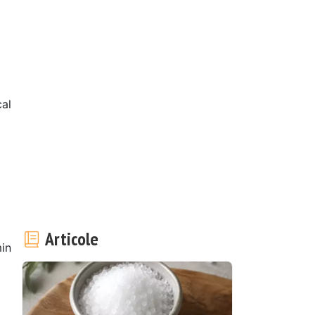
cal
l
Articole
in