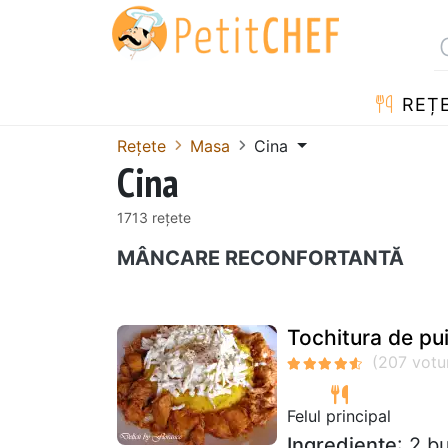
REȚ
Rețete
Masa
Cina
Cina
1713 rețete
MÂNCARE RECONFORTANTĂ
Tochitura de pu
Felul principal
Ingrediente
: 2 b