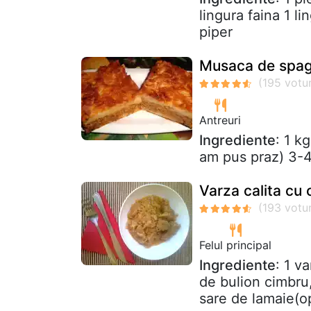
lingura faina 1 l
piper
Musaca de spag
Antreuri
Ingrediente
: 1 k
am pus praz) 3-4 
Varza calita cu
Felul principal
Ingrediente
: 1 v
de bulion cimbru,
sare de lamaie(op