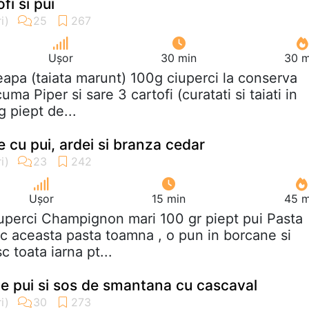
i si pui
Ușor
30 min
30 m
eapa (taiata marunt) 100g ciuperci la conserva
uma Piper si sare 3 cartofi (curatati si taiati in
 piept de...
 cu pui, ardei si branza cedar
Ușor
15 min
45 m
iuperci Champignon mari 100 gr piept pui Pasta
ac aceasta pasta toamna , o pun in borcane si
c toata iarna pt...
de pui si sos de smantana cu cascaval