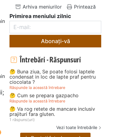
Arhiva meniurilor
Printează
Primirea meniului zilnic
in
Abonați-vă
Întrebări - Răspunsuri
🤔 Buna ziua, Se poate folosi laptele
in
condensat in loc de lapte praf pentru
ciocolata ?
Răspunde la această întrebare
i;
🤔 Cum se prepara gazpacho
Răspunde la această întrebare
🤔 Va rog retete de mancare inclusiv
prajituri fara gluten.
1 răspuns(uri)
Vezi toate întrebările