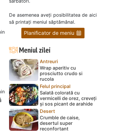
sărbători.
De asemenea aveți posibilitatea de aici
să printați meniul săptămânal.
in
Planificator de meniu
Meniul zilei
Antreuri
Wrap aperitiv cu
prosciutto crudo si
rucola
Felul principal
in
Salată colorată cu
vermicelli de orez, creveți
ă
și sos picant de arahide
Desert
Crumble de caise,
desertul super
reconfortant