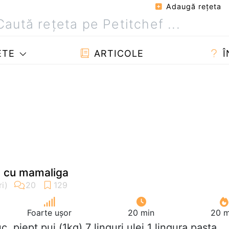
Adaugă reţeta
ETE
ARTICOLE
Î
i cu mamaliga
Foarte ușor
20 min
20 m
uc. piept pui (1kg) 7 linguri ulei 1 lingura pasta