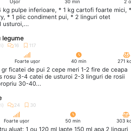
Ușor
30 min
2 o
,4 kg pulpe inferioare, * 1 kg cartofi foarte mici, 
y, * 1 plic condiment pui, * 2 linguri otet
 usturoi,...
cu legume
Foarte ușor
40 min
271 k
 gr ficatei de pui 2 cepe meri 1-2 fire de ceapa
s rosu 3-4 catei de usturoi 2-3 linguri de rosii
ropriu 30-40...
e
Foarte ușor
50 min
303 kc
tru aluat: 1 ou 120 ml lapte 150 ml apa 2 linguri