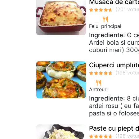
Musaca de cartof
Felul principal
Ingrediente
: O c
Ardei boia si curc
cuburi mari) 300g
Ciuperci umplute
Antreuri
Ingrediente
: 8 c
ardei rosu ( eu f
pasta si o foloses
Paste cu piept 