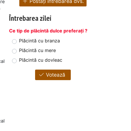
Postați întrebarea dvs.
re
*
Întrebarea zilei
Ce tip de plăcintă dulce preferați ?
Plăcintă cu branza
Plăcintă cu mere
Plăcintă cu dovleac
cal
Votează
al