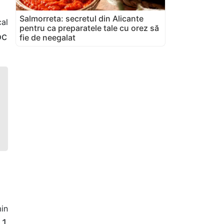
Salmorreta: secretul din Alicante
al
pentru ca preparatele tale cu orez să
oc
fie de neegalat
in
 1