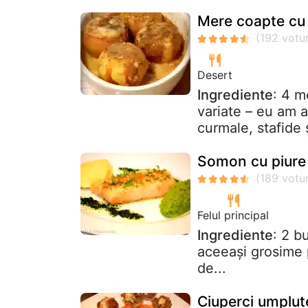
Mere coapte cu
Desert
Ingrediente
: 4 m
variate – eu am a
curmale, stafide 
Somon cu piure 
Felul principal
Ingrediente
: 2 b
aceeaşi grosime 
de...
Ciuperci umplut