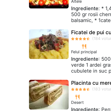
Altele
Ingrediente
: * 1
500 gr rosii cherr
balsamic, * 1catel
Ficatei de pui 
Felul principal
Ingrediente
: 500
verde 1 ardei gra
cubulete in suc p
Placinta cu mer
Desert
Ingrediente
: Pen