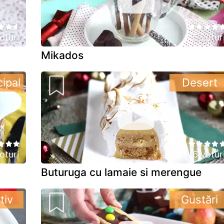
oturi
5 votur
Mikados
cipal
Desert
oturi
6 votur
Buturuga cu lamaie si merengue
tiv
Gustări