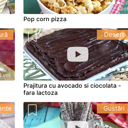
1 vo
Pop corn pizza
ură
Desert
1 vot
8 votur
Prajitura cu avocado si ciocolata -
fara lactoza
ente
Gustări