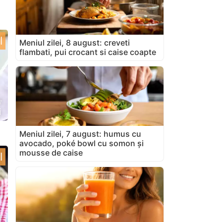
l
Meniul zilei, 8 august: creveti
flambati, pui crocant si caise coapte
i
Meniul zilei, 7 august: humus cu
avocado, poké bowl cu somon și
mousse de caise
l