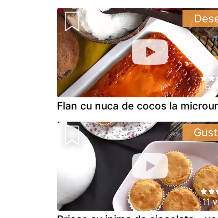
Dese
9 v
Flan cu nuca de cocos la microu
Gust
11 v