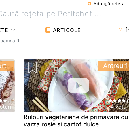
Adaugă reţeta
ETE
ARTICOLE
Î
 pagina 9
rt
Antreuri
oturi
4 votur
Rulouri vegetariene de primavara cu
varza rosie si cartof dulce