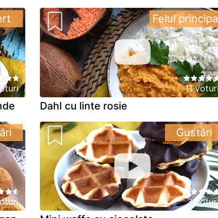
rt
Felul principa
oturi
11 votur
nde
Dahl cu linte rosie
ări
Gustări
oturi
3 votur