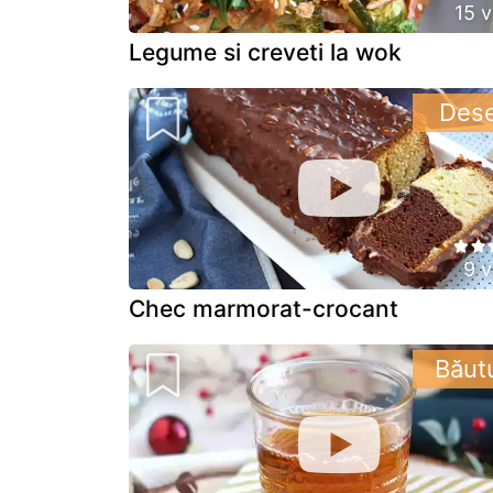
15 v
Legume si creveti la wok
Dese
9 v
Chec marmorat-crocant
Băut