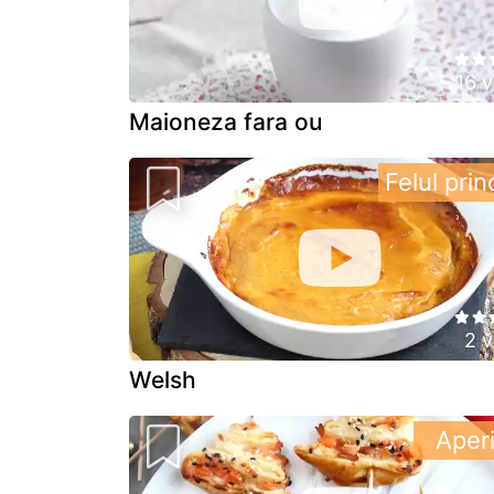
16 v
Maioneza fara ou
Felul prin
2 v
Welsh
Aperi