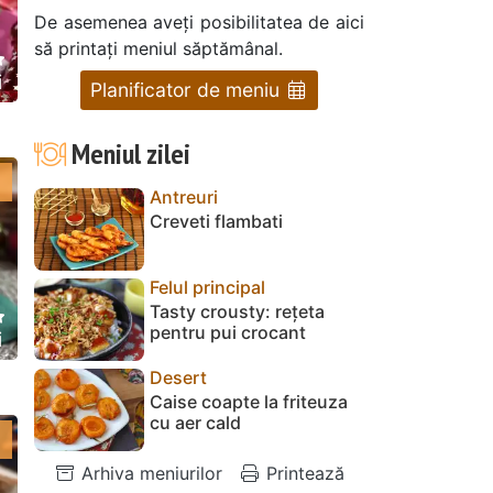
De asemenea aveți posibilitatea de aici
să printați meniul săptămânal.
i
Planificator de meniu
Meniul zilei
Antreuri
Creveti flambati
Felul principal
Tasty crousty: rețeta
pentru pui crocant
i
Desert
Caise coapte la friteuza
cu aer cald
Arhiva meniurilor
Printează