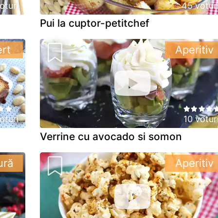
oturi
45 votur
Pui la cuptor-petitchef
rt
Aperitiv
oturi
10 votur
Verrine cu avocado si somon
ură
Aperitiv