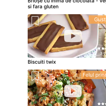
Brioșe cu inima de ciocolata - v
si fara gluten
Gust
3 v
Biscuiti twix
Felul prin