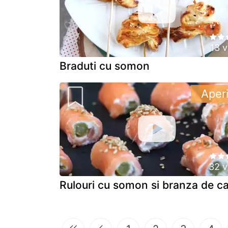
13 v
Braduti cu somon
Aperi
32 v
Rulouri cu somon si branza de c