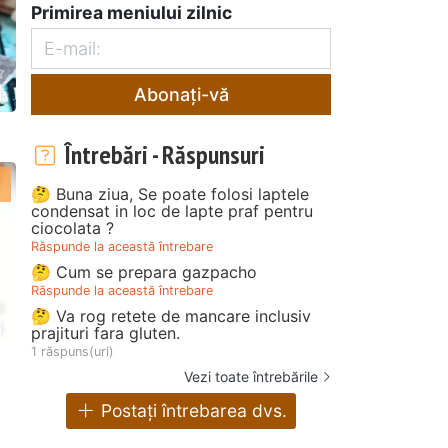
Primirea meniului zilnic
i
Abonați-vă
Întrebări - Răspunsuri
🤔 Buna ziua, Se poate folosi laptele
condensat in loc de lapte praf pentru
ciocolata ?
Răspunde la această întrebare
🤔 Cum se prepara gazpacho
Răspunde la această întrebare
🤔 Va rog retete de mancare inclusiv
i
prajituri fara gluten.
1 răspuns(uri)
Vezi toate întrebările
Postați întrebarea dvs.