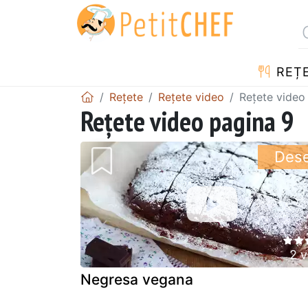
REȚ
Rețete
Rețete video
Rețete video
Rețete video pagina 9
Dese
2 v
Negresa vegana