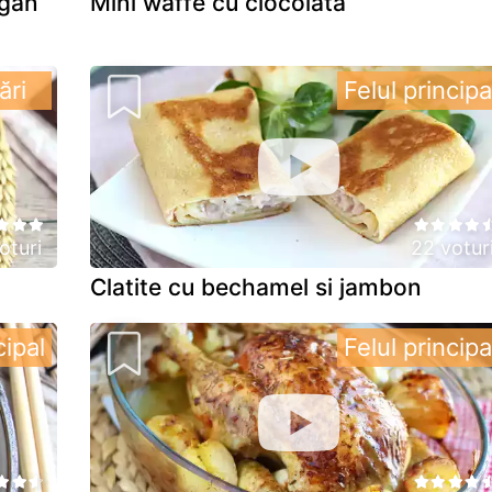
egan
Mini waffe cu ciocolata
ări
Felul principa
oturi
22 votur
Clatite cu bechamel si jambon
cipal
Felul principa