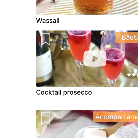
Wassail
Băut
Cocktail prosecco
Acompaniam