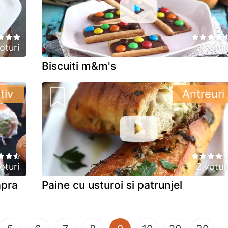
oturi
9 votur
Biscuiti m&m's
tiv
Antreuri
oturi
2 votur
apra
Paine cu usturoi si patrunjel