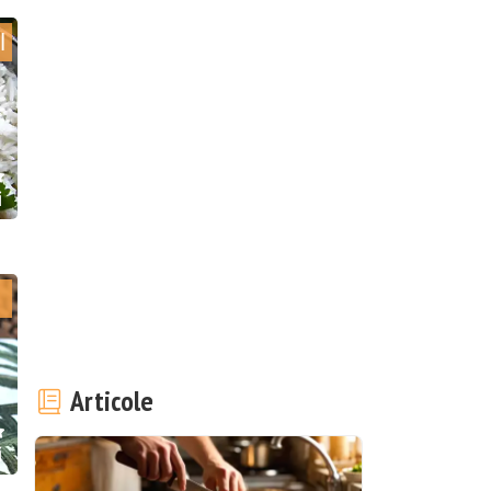
l
i
Articole
i