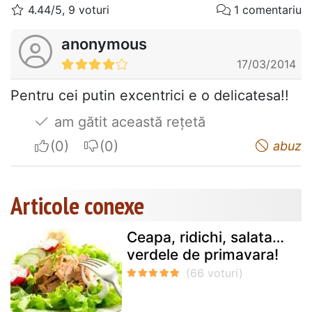
4.44/5, 9 voturi
1 comentariu
anonymous
17/03/2014
Pentru cei putin excentrici e o delicatesa!!
am gătit această rețetă
I apreciate
I do not appreciate
abuz
Articole conexe
Ceapa, ridichi, salata…
verdele de primavara!