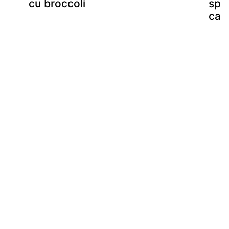
cu broccoli
spa
car