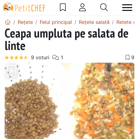
Rețete
Felul principal
Rețete salată
Retete sa
Ceapa umpluta pe salata de
linte
Precedentul
Urmă