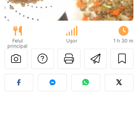
Felul
Ușor
1 h 30 m
principal
Adresează o întreb
Printează pa
Trimite
Postează o poză cu rețeta 