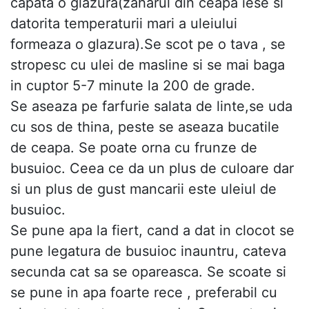
capata o glazura(zaharul din ceapa iese si
datorita temperaturii mari a uleiului
formeaza o glazura).Se scot pe o tava , se
stropesc cu ulei de masline si se mai baga
in cuptor 5-7 minute la 200 de grade.
Se aseaza pe farfurie salata de linte,se uda
cu sos de thina, peste se aseaza bucatile
de ceapa. Se poate orna cu frunze de
busuioc. Ceea ce da un plus de culoare dar
si un plus de gust mancarii este uleiul de
busuioc.
Se pune apa la fiert, cand a dat in clocot se
pune legatura de busuioc inauntru, cateva
secunda cat sa se opareasca. Se scoate si
se pune in apa foarte rece , preferabil cu