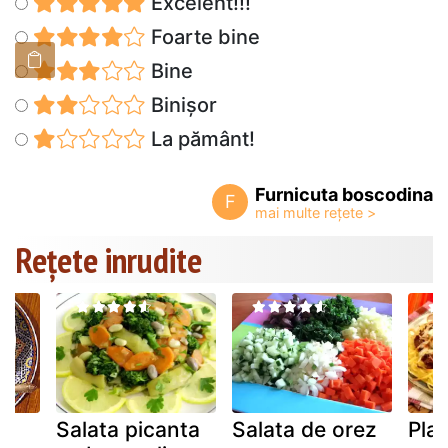
Excelent!!!
Foarte bine
Bine
Binișor
La pământ!
Furnicuta boscodina
F
Rețete inrudite
Salata picanta
Salata de orez
Pla