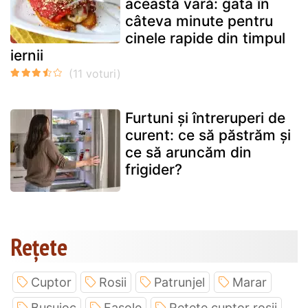
această vară: gata în
câteva minute pentru
cinele rapide din timpul
iernii
Furtuni și întreruperi de
curent: ce să păstrăm și
ce să aruncăm din
frigider?
Rețete
Cuptor
Rosii
Patrunjel
Marar
Busuioc
Fasole
Retete cuptor rosii