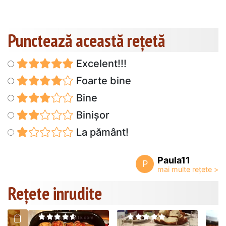
Punctează această reţetă
Excelent!!!
Foarte bine
Bine
Binișor
La pământ!
Paula11
P
Rețete inrudite