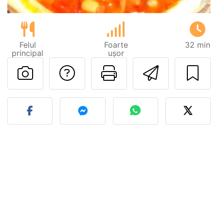
Felul
Foarte
32 min
principal
ușor
Adresează o întreb
Printează pa
Trimite
Postează o poză cu rețeta 