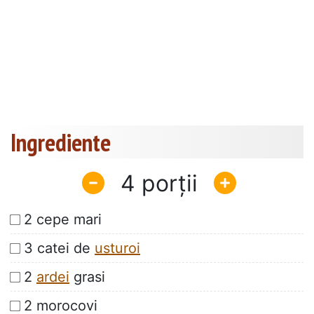
Ingrediente
4
2 cepe mari
3 catei de
usturoi
2
ardei
grasi
2 morocovi