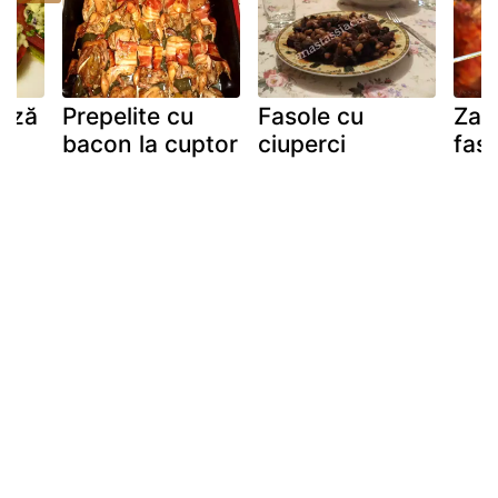
ânză
Prepelite cu
Fasole cu
Zac
bacon la cuptor
ciuperci
faso
a