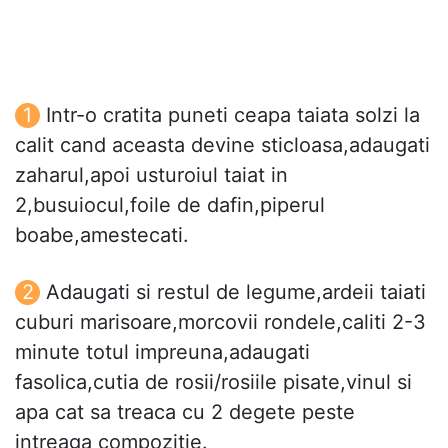
Intr-o cratita puneti ceapa taiata solzi la
calit cand aceasta devine sticloasa,adaugati
zaharul,apoi usturoiul taiat in
2,busuiocul,foile de dafin,piperul
boabe,amestecati.
Adaugati si restul de legume,ardeii taiati
cuburi marisoare,morcovii rondele,caliti 2-3
minute totul impreuna,adaugati
fasolica,cutia de rosii/rosiile pisate,vinul si
apa cat sa treaca cu 2 degete peste
intreaga compozitie.