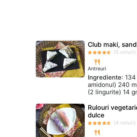
Club maki, sand
Antreuri
Ingrediente
: 134
amidonul) 240 ml 
(2 lingurite) 14 g
Rulouri vegetari
dulce