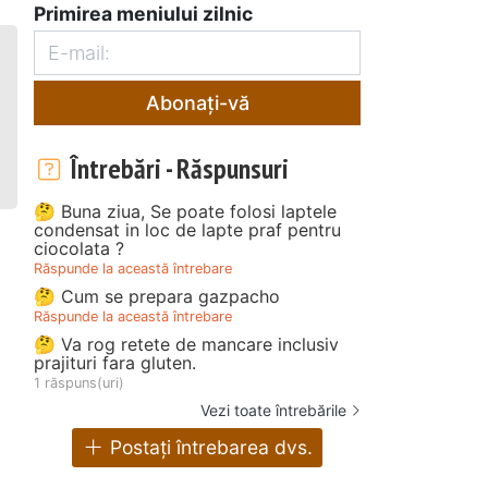
Primirea meniului zilnic
Abonați-vă
Întrebări - Răspunsuri
🤔 Buna ziua, Se poate folosi laptele
condensat in loc de lapte praf pentru
ciocolata ?
Răspunde la această întrebare
🤔 Cum se prepara gazpacho
Răspunde la această întrebare
🤔 Va rog retete de mancare inclusiv
prajituri fara gluten.
1 răspuns(uri)
Vezi toate întrebările
Postați întrebarea dvs.