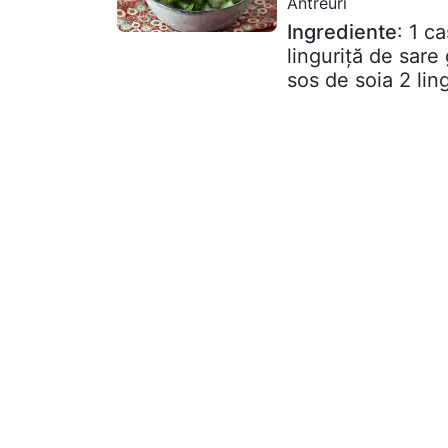
Antreuri
Ingrediente
: 1 c
linguriță de sare
sos de soia 2 ling