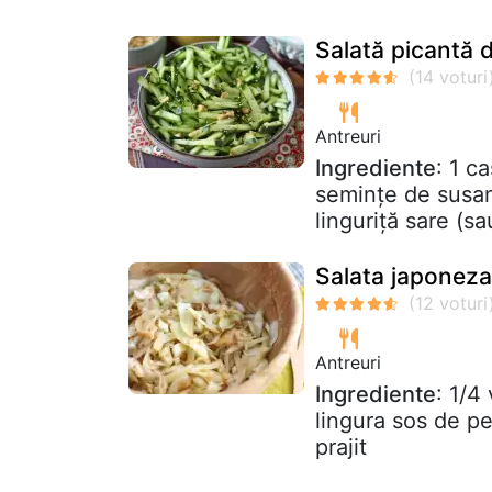
Salată picantă d
Antreuri
Ingrediente
: 1 c
semințe de susan 1
linguriță sare (sa
Salata japoneza
Antreuri
Ingrediente
: 1/4
lingura sos de pe
prajit