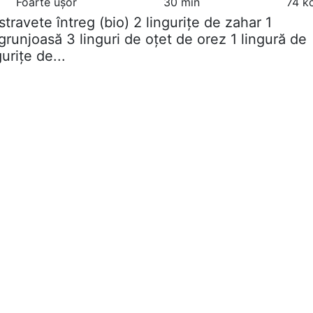
Foarte ușor
30 min
74 k
astravete întreg (bio) 2 lingurițe de zahar 1
 grunjoasă 3 linguri de oțet de orez 1 lingură de
urițe de...