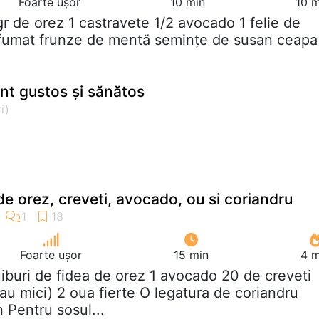
Foarte ușor
10 min
10 m
gr de orez 1 castravete 1/2 avocado 1 felie de
fumat frunze de mentă semințe de susan ceapa
ent gustos și sănătos
de orez, creveti, avocado, ou si coriandru
Foarte ușor
15 min
4 m
uiburi de fidea de orez 1 avocado 20 de creveti
erau mici) 2 oua fierte O legatura de coriandru
 Pentru sosul...