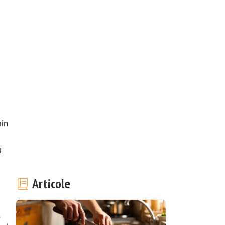
in
u
Articole