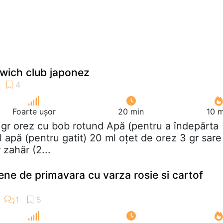
wich club japonez
Foarte ușor
20 min
10 m
 gr orez cu bob rotund Apă (pentru a îndepărta
apă (pentru gatit) 20 ml oțet de orez 3 gr sare
r zahăr (2...
ene de primavara cu varza rosie si cartof