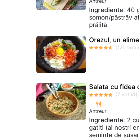
Antreuri
Ingrediente
: 40 
somon/păstrăv a
prăjită
Orezul, un alim
Salata cu fidea 
Antreuri
Ingrediente
: 2 c
gatiti (ai nostri 
seminte de susan