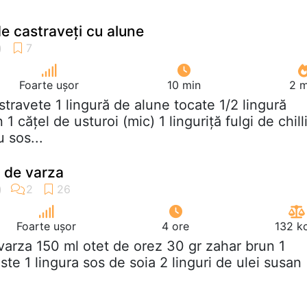
e castraveți cu alune
Foarte ușor
10 min
2 m
astravete 1 lingură de alune tocate 1/2 lingură
 cățel de usturoi (mic) 1 linguriță fulgi de chilli
u sos...
 de varza
Foarte ușor
4 ore
132 k
 varza 150 ml otet de orez 30 gr zahar brun 1
ste 1 lingura sos de soia 2 linguri de ulei susan