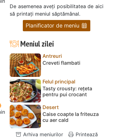
in
De asemenea aveți posibilitatea de aici
să printați meniul săptămânal.
Planificator de meniu
Meniul zilei
Antreuri
Creveti flambati
Felul principal
Tasty crousty: rețeta
pentru pui crocant
Desert
in
Caise coapte la friteuza
cu aer cald
Arhiva meniurilor
Printează