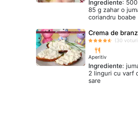
Ingrediente
: 500
85 g zahar o juma
coriandru boabe 
Crema de branza
Aperitiv
Ingrediente
: jum
2 linguri cu var
sare