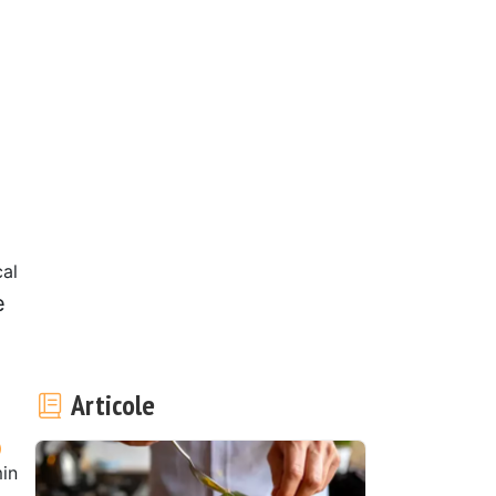
cal
e
Articole
in