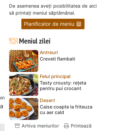
De asemenea aveți posibilitatea de aici
să printați meniul săptămânal.
Planificator de meniu
Meniul zilei
Antreuri
Creveti flambati
Felul principal
Tasty crousty: rețeta
pentru pui crocant
in
Desert
ia
Caise coapte la friteuza
cu aer cald
Arhiva meniurilor
Printează