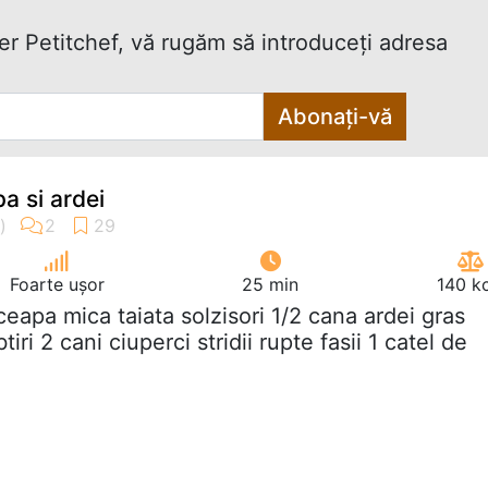
ter Petitchef, vă rugăm să introduceţi adresa
Abonați-vă
a si ardei
Foarte ușor
25 min
140 k
 ceapa mica taiata solzisori 1/2 cana ardei gras
btiri 2 cani ciuperci stridii rupte fasii 1 catel de