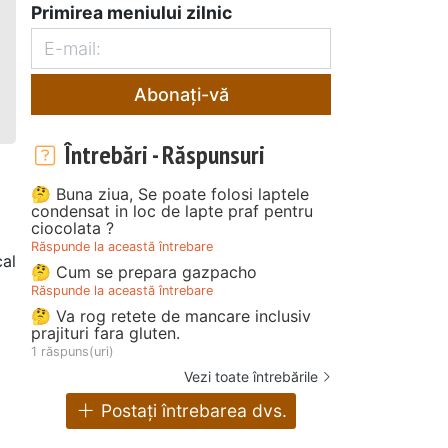
Primirea meniului zilnic
Abonați-vă
Întrebări - Răspunsuri
🤔 Buna ziua, Se poate folosi laptele
condensat in loc de lapte praf pentru
ciocolata ?
Răspunde la această întrebare
cal
🤔 Cum se prepara gazpacho
Răspunde la această întrebare
🤔 Va rog retete de mancare inclusiv
prajituri fara gluten.
1 răspuns(uri)
Vezi toate întrebările
Postați întrebarea dvs.