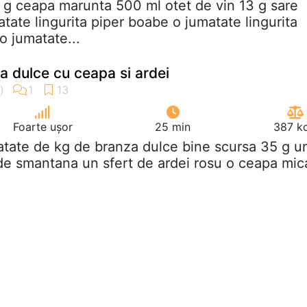
 g ceapa marunta 500 ml otet de vin 13 g sare
tate lingurita piper boabe o jumatate lingurita
o jumatate...
 dulce cu ceapa si ardei
Foarte ușor
25 min
387 kc
atate de kg de branza dulce bine scursa 35 g u
f de smantana un sfert de ardei rosu o ceapa mic