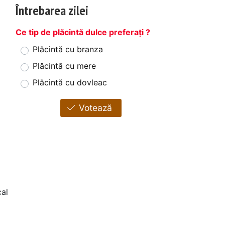
Întrebarea zilei
Ce tip de plăcintă dulce preferați ?
Plăcintă cu branza
Plăcintă cu mere
Plăcintă cu dovleac
Votează
al