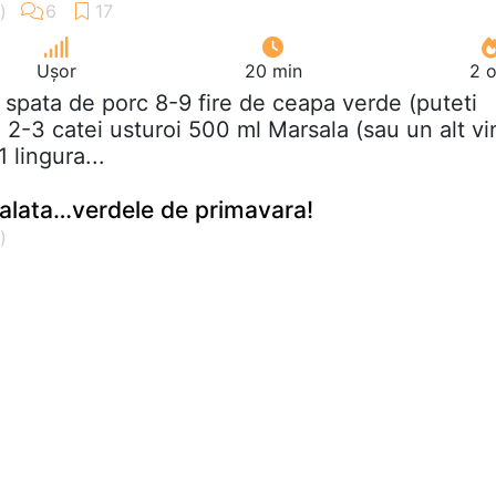
Ușor
20 min
2 o
g spata de porc 8-9 fire de ceapa verde (puteti
 2-3 catei usturoi 500 ml Marsala (sau un alt vi
1 lingura...
 salata…verdele de primavara!