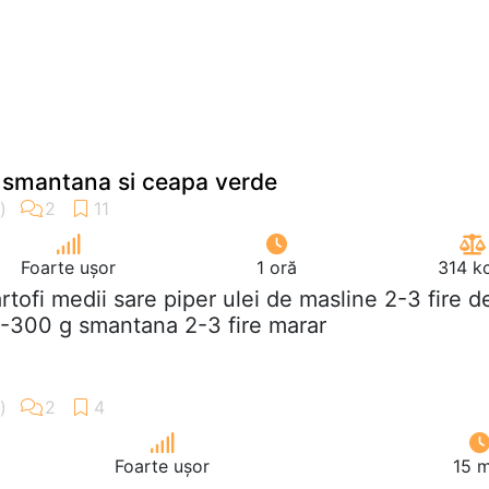
u smantana si ceapa verde
Foarte ușor
1 oră
314 k
artofi medii sare piper ulei de masline 2-3 fire d
-300 g smantana 2-3 fire marar
Foarte ușor
15 m