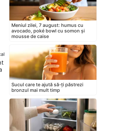
Meniul zilei, 7 august: humus cu
avocado, poké bowl cu somon și
mousse de caise
al
nt
a
Sucul care te ajută să-ți păstrezi
bronzul mai mult timp