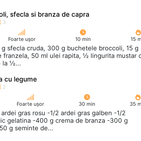
li, sfecla si branza de capra
Foarte ușor
10 min
15 m
 g sfecla cruda, 300 g buchetele broccoli, 15 g
e franzela, 50 ml ulei rapita, ½ lingurita mustar 
la ½...
a cu legume
Foarte ușor
30 min
35 m
2 ardei gras rosu -1/2 ardei gras galben -1/2
plic gelatina -400 g crema de branza -300 g
50 g seminte de...