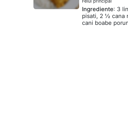
Felul principal
Ingrediente
: 3 l
pisati, 2 ½ cana 
cani boabe porum