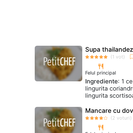
Supa thailandez
Felul principal
Ingrediente
: 1 c
lingurita corian
lingurita scortis
Mancare cu dovl