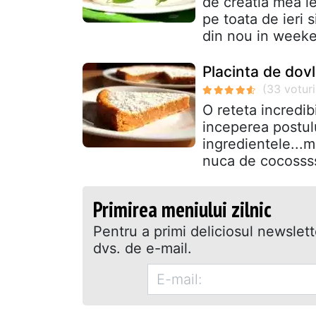
de creatia mea ie
pe toata de ieri s
din nou in weeke
Placinta de dov
O reteta incredib
inceperea postul
ingredientele...m
nuca de cocossss
Primirea meniului zilnic
Pentru a primi deliciosul newslet
dvs. de e-mail.