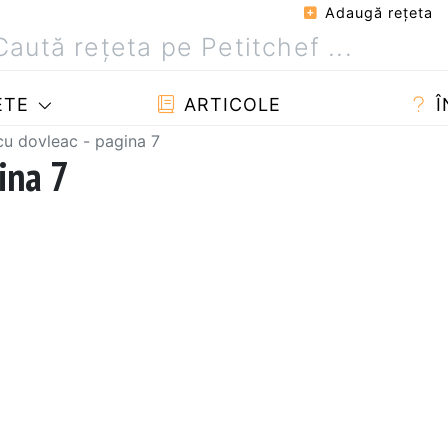
Adaugă reţeta
ETE
ARTICOLE
Î
cu dovleac - pagina 7
ina 7