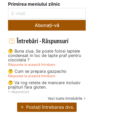
Primirea meniului zilnic
Abonați-vă
Întrebări - Răspunsuri
🤔 Buna ziua, Se poate folosi laptele
condensat in loc de lapte praf pentru
ciocolata ?
Răspunde la această întrebare
🤔 Cum se prepara gazpacho
Răspunde la această întrebare
🤔 Va rog retete de mancare inclusiv
prajituri fara gluten.
1 răspuns(uri)
Vezi toate întrebările
Postați întrebarea dvs.