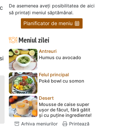
De asemenea aveți posibilitatea de aici
ac
să printați meniul săptămânal.
Planificator de meniu
Meniul zilei
Antreuri
Humus cu avocado
si
Felul principal
Poké bowl cu somon
Desert
Mousse de caise super
ușor de făcut, fără gătit
și cu puține ingrediente!
Arhiva meniurilor
Printează