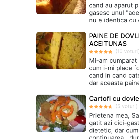
cand au aparut pe
gasesc unul "adev
nu e identica cu
PAINE DE DOVL
ACEITUNAS
Mi-am cumparat o
cum i-mi place fo
cand in cand cat
dar aceasta paine
Cartofi cu dovle
Prietena mea, San
gatit azi cici-ga
dietetic, dar cum
continuarea ,,dup