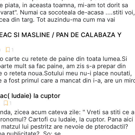
 piata, in aceasta toamna, mi-am tot dorit sa
arat". Numai ca socoteala de-acasa ....stiti voi,
 cea din targ. Tot auzindu-ma cum ma vai
EAC SI MASLINE / PAN DE CALABAZA Y
 carte cu retete de paine din toata lumea.Si
arte mult sa fac paine, am zis s-a prepar din
e o reteta noua.Sotului meu nu-i place noutati,
 a fost primul care a mancat din i-a, are un mir
ac( ludaie) la cuptor
da, zicea acum cateva zile: '' Vreti sa stiti ce a
stronomul? Cartofi cu ludaie, la cuptor. Pana aici
 matzul lui pestritz are nevoie de pterodactil?
a publicitate?. So: se