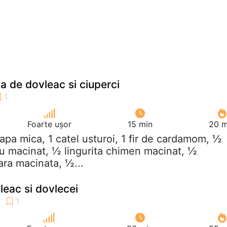
a de dovleac si ciuperci
Foarte ușor
15 min
20 m
eapa mica, 1 catel usturoi, 1 fir de cardamom, ½
dru macinat, ½ lingurita chimen macinat, ½
oara macinata, ½...
eac si dovlecei