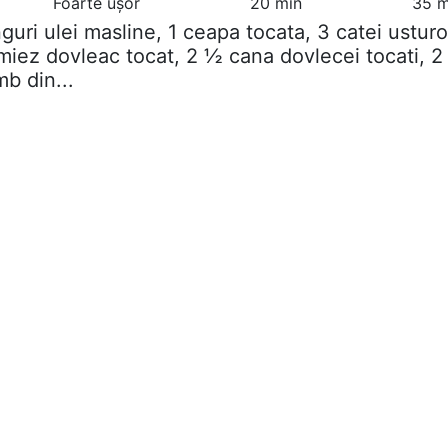
Foarte ușor
20 min
35 m
inguri ulei masline, 1 ceapa tocata, 3 catei usturo
miez dovleac tocat, 2 ½ cana dovlecei tocati, 2
b din...