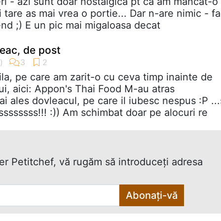
ri - azi sunt doar nostalgica pt ca am mancat-o
i tare as mai vrea o portie... Dar n-are nimic - f
nd ;) E un pic mai migaloasa decat
leac, de post
ila, pe care am zarit-o cu ceva timp inainte de
ui, aici: Appon's Thai Food M-au atras
ai ales dovleacul, pe care il iubesc nespus :P ...
sssssss!!! :)) Am schimbat doar pe alocuri re
ter Petitchef, vă rugăm să introduceţi adresa
Abonați-vă