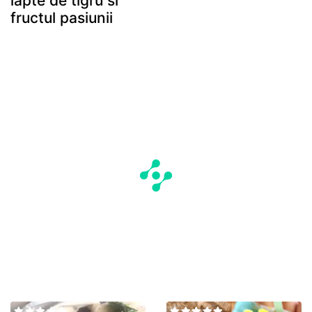
lapte de tigru si
fructul pasiunii