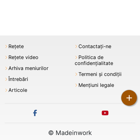
Rețete
Contactați-ne
Rețete video
Politica de
confidențialitate
Arhiva meniurilor
Termeni şi condiții
Întrebări
Mențiuni legale
Articole
+
facebook
youtube
© Madeinwork