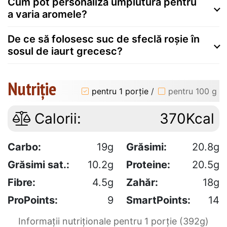
Cum pot personaliza umplutura pentru
a varia aromele?
De ce să folosesc suc de sfeclă roșie în
sosul de iaurt grecesc?
Nutriție
pentru 1 porție
/
pentru 100 g
Calorii:
370Kcal
Carbo:
19g
Grăsimi:
20.8g
Grăsimi sat.:
10.2g
Proteine:
20.5g
Fibre:
4.5g
Zahăr:
18g
ProPoints:
9
SmartPoints:
14
Informații nutriționale pentru 1 porție (392g)