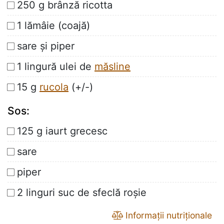
250 g brânză ricotta
1 lămâie (coajă)
sare și piper
1 lingură ulei de
măsline
15 g
rucola
(+/-)
Sos:
125 g iaurt grecesc
sare
piper
2 linguri suc de sfeclă roșie
Informații nutriționale