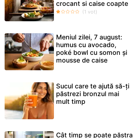
crocant si caise coapte
Meniul zilei, 7 august:
humus cu avocado,
poké bowl cu somon și
mousse de caise
Sucul care te ajută să-ți
păstrezi bronzul mai
mult timp
Cât timp se poate păstra