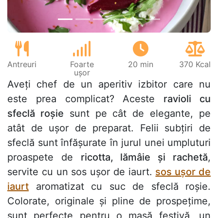
Antreuri
Foarte
20 min
370 Kcal
ușor
Aveți chef de un aperitiv izbitor care nu
este prea complicat? Aceste
ravioli cu
sfeclă roșie
sunt pe cât de elegante, pe
atât de ușor de preparat. Felii subțiri de
sfeclă sunt înfășurate în jurul unei umpluturi
proaspete de
ricotta, lămâie și rachetă
,
servite cu un sos ușor de iaurt.
sos ușor de
iaurt
aromatizat cu suc de sfeclă roșie.
Colorate, originale și pline de prospețime,
sunt perfecte pentru o masă festivă, un