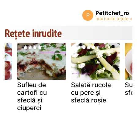
Petitchef_ro
P
Rețete inrudite
Sufleu de
Salată rucola
Sup
cartofi cu
cu pere și
sfec
sfeclă și
sfeclă roșie
ciuperci