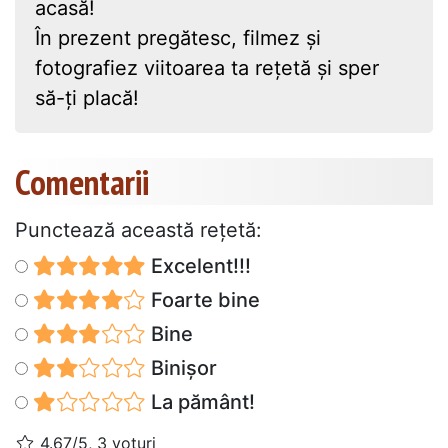
acasă!
În prezent pregătesc, filmez și
fotografiez viitoarea ta rețetă și sper
să-ți placă!
Comentarii
Punctează această reţetă:
Excelent!!!
Foarte bine
Bine
Binișor
La pământ!
4.67/5, 3 voturi