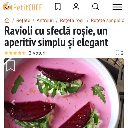
Rețete
Antreuri
Rețete roșii
Rețete simple cu 
Ravioli cu sfeclă roșie, un
aperitiv simplu și elegant
Precedentul
Urmă