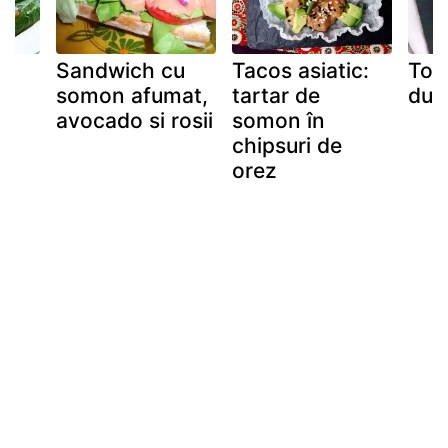
Sandwich cu
Tacos asiatic:
Toa
somon afumat,
tartar de
dul
avocado si rosii
somon în
chipsuri de
orez