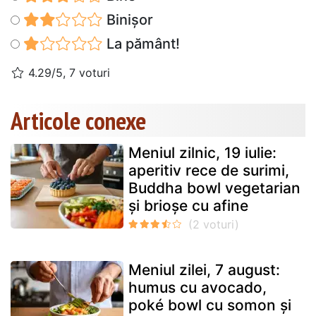
Binișor
La pământ!
4.29/5, 7 voturi
Articole conexe
Meniul zilnic, 19 iulie:
aperitiv rece de surimi,
Buddha bowl vegetarian
și brioșe cu afine
Meniul zilei, 7 august:
humus cu avocado,
poké bowl cu somon și