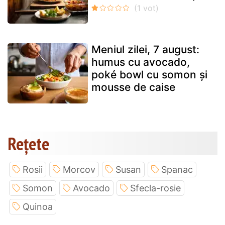
Meniul zilei, 7 august:
humus cu avocado,
poké bowl cu somon și
mousse de caise
Rețete
Rosii
Morcov
Susan
Spanac
Somon
Avocado
Sfecla-rosie
Quinoa