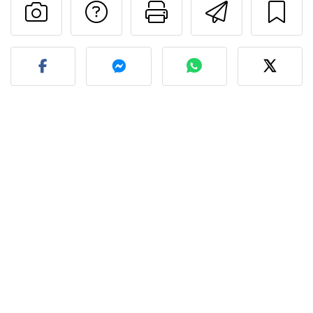
Adresează o întreb
Printează pa
Trimite
Postează o poză cu rețeta 