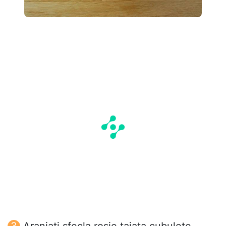
Aranjati sfecla rosie taiata cubulete,