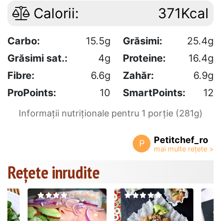
Calorii:
371Kcal
Carbo:
15.5g
Grăsimi:
25.4g
Grăsimi sat.:
4g
Proteine:
16.4g
Fibre:
6.6g
Zahăr:
6.9g
ProPoints:
10
SmartPoints:
12
Informații nutriționale pentru 1 porție (281g)
Petitchef_ro
P
Rețete inrudite