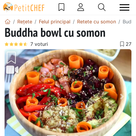
Rețete
Felul principal
Retete cu somon
Budd
Buddha bowl cu somon
Precedentul
Urmă