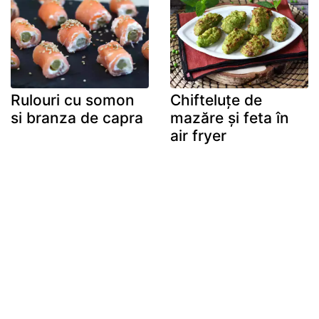
Rulouri cu somon
Chifteluțe de
si branza de capra
mazăre și feta în
air fryer