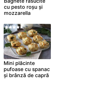
Baghete răsucite
cu pesto roșu și
mozzarella
Mini plăcinte
pufoase cu spanac
și brânză de capră