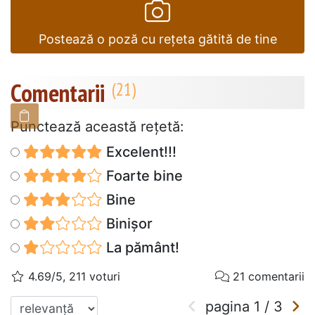
Postează o poză cu rețeta gătită de tine
Comentarii
Punctează această reţetă:
Excelent!!!
Foarte bine
Bine
Binișor
La pământ!
4.69/5, 211 voturi
21 comentarii
pagina
1
/
3