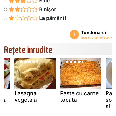
Bine
Binișor
La pământ!
Tundenana
T
Rețete inrudite
Lasagna
Paste cu carne
Pas
rda
vegetala
tocata
som
si r