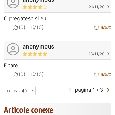
21/11/2013
O pregatesc si eu
I apreciate
I do not appreciate
abuz
anonymous
18/11/2013
F tare
I apreciate
I do not appreciate
abuz
pagina
1
/
3
Articole conexe