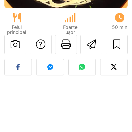
Felul
Foarte
50 min
principal
ușor
Adresează o întreb
Printează pa
Trimite
Postează o poză cu rețeta 