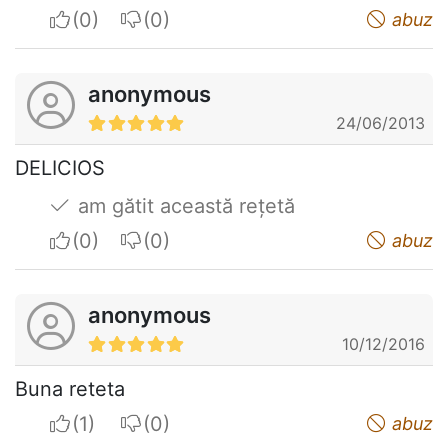
I apreciate
I do not appreciate
abuz
anonymous
24/06/2013
DELICIOS
am gătit această rețetă
I apreciate
I do not appreciate
abuz
anonymous
10/12/2016
Buna reteta
I apreciate
I do not appreciate
abuz