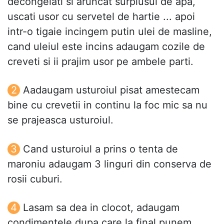
decongelati si aruncat surplusul de apa,
uscati usor cu servetel de hartie ... apoi
intr-o tigaie incingem putin ulei de masline,
cand uleiul este incins adaugam cozile de
creveti si ii prajim usor pe ambele parti.
Aadaugam usturoiul pisat amestecam
bine cu crevetii in continu la foc mic sa nu
se prajeasca usturoiul.
Cand usturoiul a prins o tenta de
maroniu adaugam 3 linguri din conserva de
rosii cuburi.
Lasam sa dea in clocot, adaugam
condimentele dupa care la final punem