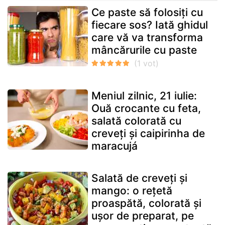
Ce paste să folosiți cu
fiecare sos? Iată ghidul
care vă va transforma
mâncărurile cu paste
Meniul zilnic, 21 iulie:
Ouă crocante cu feta,
salată colorată cu
creveți și caipirinha de
maracujá
Salată de creveți și
mango: o rețetă
proaspătă, colorată și
ușor de preparat, pe