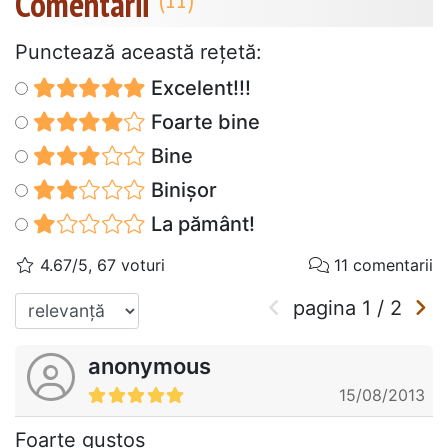
Comentarii
Punctează această reţetă:
Excelent!!!
Foarte bine
Bine
Binișor
La pământ!
4.67/5, 67 voturi
11 comentarii
pagina
1
/
2
anonymous
15/08/2013
Foarte gustos