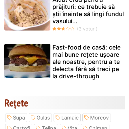
prăjituri: ce trebuie să
știi înainte să lingi fundul
vasului...
Fast-food de casă: cele
mai bune rețete ușoare
ale noastre, pentru a te
delecta fără să treci pe
la drive-through
Rețete
Supa
Gulas
Lamaie
Morcov
Cartofi
Telina
Vita
Chimen