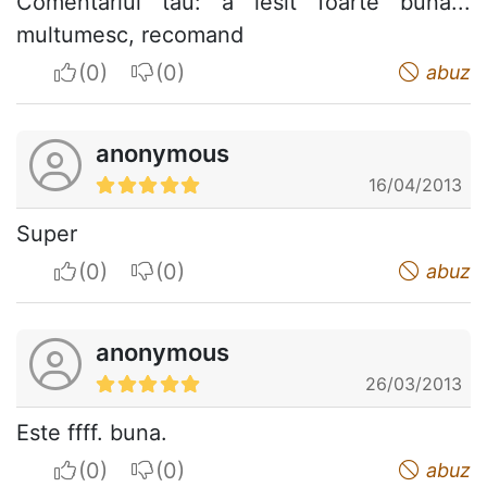
Comentariul tău: a iesit foarte buna...
multumesc, recomand
I apreciate
I do not appreciate
abuz
anonymous
16/04/2013
Super
I apreciate
I do not appreciate
abuz
anonymous
26/03/2013
Este ffff. buna.
I apreciate
I do not appreciate
abuz