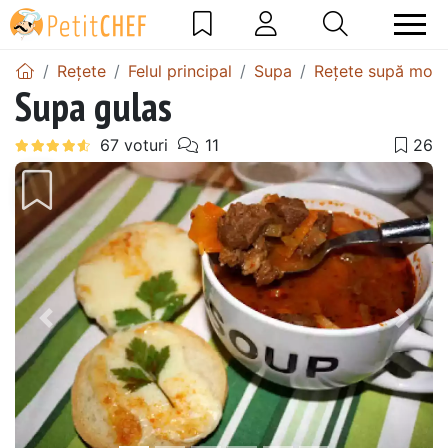
Rețete
Felul principal
Supa
Rețete supă mor
Supa gulas
Precedentul
Urmă