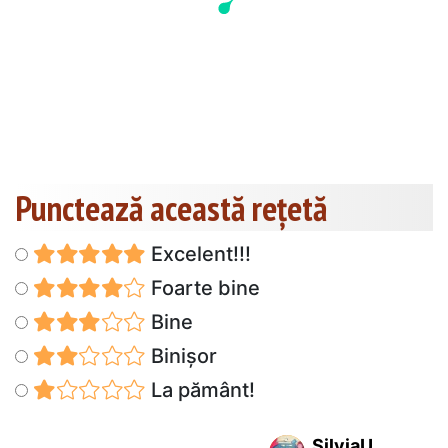
Punctează această reţetă
Excelent!!!
Foarte bine
Bine
Binișor
La pământ!
SilviaU