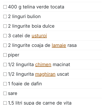
400 g telina verde tocata
2 linguri bulion
2 lingurite boia dulce
3 catei de
usturoi
2 lingurite coaja de
lamaie
rasa
piper
1/2 lingurita
chimen
macinat
1/2 lingurita
maghiran
uscat
1 foaie de dafin
sare
1,5 litri supa de carne de vita