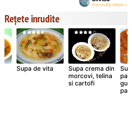
Rețete inrudite
/
Supa de vita
Supa crema din
Sup
morcovi, telina
past
si cartofi
gul
pas