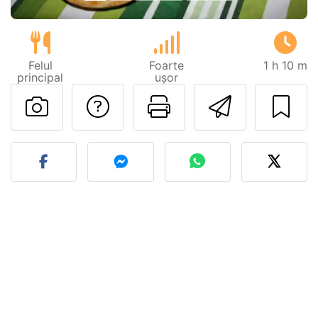
Felul
Foarte
1 h 10 m
principal
ușor
Adresează o întreb
Printează pa
Trimite
Postează o poză cu rețeta 