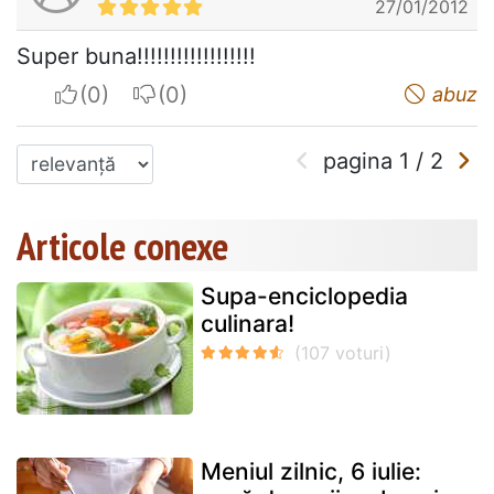
27/01/2012
Super buna!!!!!!!!!!!!!!!!!!
I apreciate
I do not appreciate
abuz
pagina
1
/
2
Articole conexe
Supa-enciclopedia
culinara!
Meniul zilnic, 6 iulie: