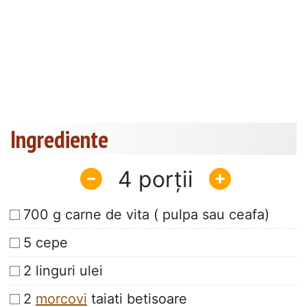
Ingrediente
4
700 g carne de vita ( pulpa sau ceafa)
5 cepe
2 linguri ulei
2
morcovi
taiati betisoare