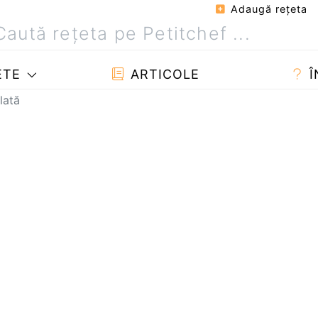
Adaugă reţeta
ETE
ARTICOLE
Î
lată