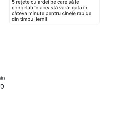
5 rețete cu ardei pe care să le
congelați în această vară: gata în
câteva minute pentru cinele rapide
din timpul iernii
in
50