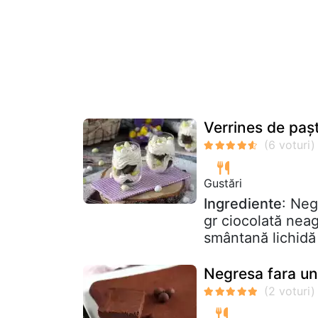
Verrines de paș
Gustări
Ingrediente
: Neg
gr ciocolată nea
smântană lichidă
Negresa fara un