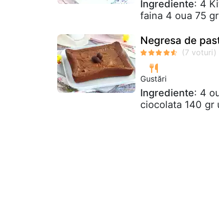
Ingrediente
: 4 K
faina 4 oua 75 g
Negresa de past
Gustări
Ingrediente
: 4 o
ciocolata 140 gr 