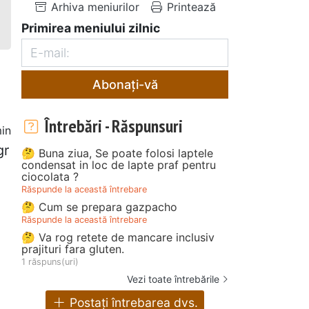
Arhiva meniurilor
Printează
Primirea meniului zilnic
Abonați-vă
Întrebări - Răspunsuri
in
gr
🤔 Buna ziua, Se poate folosi laptele
condensat in loc de lapte praf pentru
ciocolata ?
Răspunde la această întrebare
🤔 Cum se prepara gazpacho
Răspunde la această întrebare
🤔 Va rog retete de mancare inclusiv
prajituri fara gluten.
1 răspuns(uri)
Vezi toate întrebările
Postați întrebarea dvs.