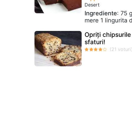
Desert
Ingrediente
: 75 
mere 1 lingurita 
Opriți chipsuril
sfaturi!