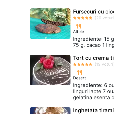
Fursecuri cu cio
Altele
Ingrediente
: 15 
75 g. cacao 1 lin
Tort cu crema t
Desert
Ingrediente
: 6 o
linguri lapte 7 o
gelatina esenta d
Inghetata tiram