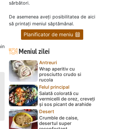
sărbători.
De asemenea aveți posibilitatea de aici
să printați meniul săptămânal.
Planificator de meniu
in
Meniul zilei
Antreuri
Wrap aperitiv cu
prosciutto crudo si
rucola
Felul principal
Salată colorată cu
vermicelli de orez, creveți
și sos picant de arahide
Desert
Crumble de caise,
desertul super
reconfortant