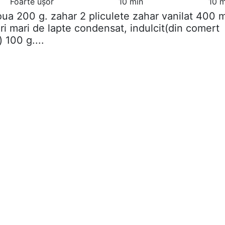
Foarte ușor
10 min
10 m
oua 200 g. zahar 2 pliculete zahar vanilat 400 m
ri mari de lapte condensat, indulcit(din comert
 100 g....