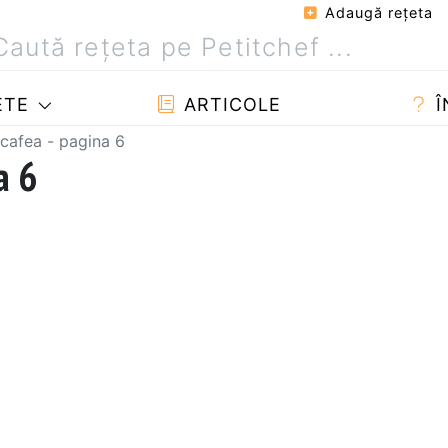
Adaugă reţeta
ETE
ARTICOLE
Î
 cafea - pagina 6
a 6