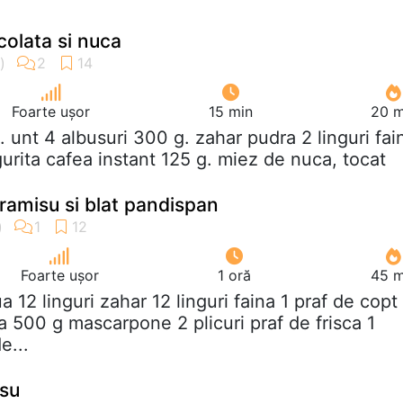
colata si nuca
Foarte ușor
15 min
20 m
g. unt 4 albusuri 300 g. zahar pudra 2 linguri fai
gurita cafea instant 125 g. miez de nuca, tocat
iramisu si blat pandispan
Foarte ușor
1 oră
45 m
ua 12 linguri zahar 12 linguri faina 1 praf de copt
ua 500 g mascarpone 2 plicuri praf de frisca 1
e...
isu