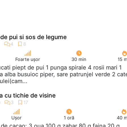
 de pui si sos de legume
Foarte ușor
30 min
15 m
ucati piept de pui 1 punga spirale 4 rosii mari 1
a alba busuioc piper, sare patrunjel verde 2 cat
ulei(cam...
a cu tichie de visine
Ușor
1 oră
40 m
t de cacao: 3 oua 100 g zahar 80 g faina 20 g