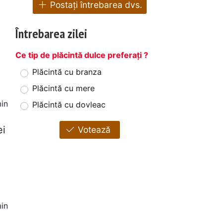
Postați întrebarea dvs.
Întrebarea zilei
Ce tip de plăcintă dulce preferați ?
Plăcintă cu branza
Plăcintă cu mere
in
Plăcintă cu dovleac
ei
Votează
in