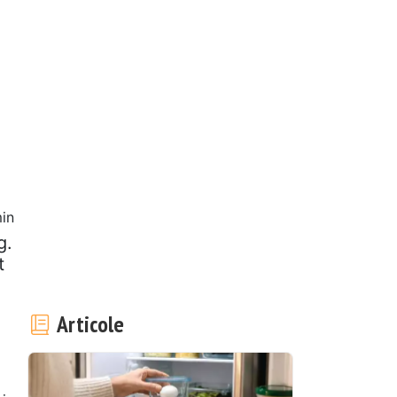
in
g.
t
Articole