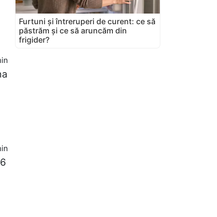
Furtuni și întreruperi de curent: ce să
păstrăm și ce să aruncăm din
frigider?
in
na
in
 6