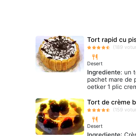
Tort rapid cu pi
Desert
Ingrediente
: un t
pachet mare de pi
oetker 1 plic cre
Tort de crème b
Desert
Ingrediente
: Crè