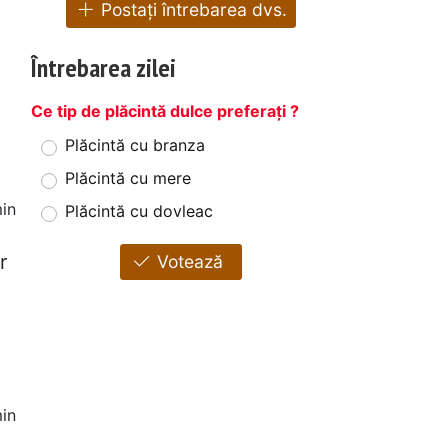
Postați întrebarea dvs.
Întrebarea zilei
Ce tip de plăcintă dulce preferați ?
Plăcintă cu branza
Plăcintă cu mere
in
Plăcintă cu dovleac
n
r
Votează
in