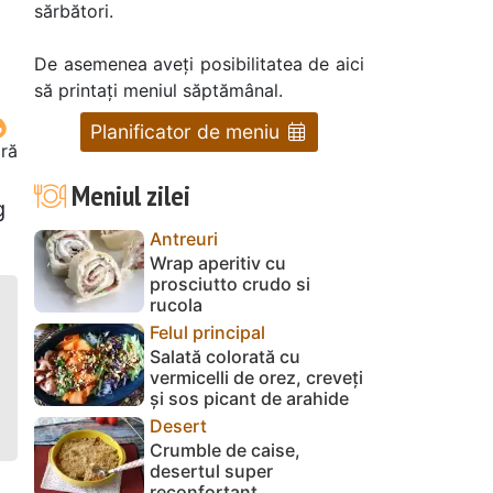
sărbători.
De asemenea aveți posibilitatea de aici
să printați meniul săptămânal.
Planificator de meniu
oră
Meniul zilei
g
Antreuri
Wrap aperitiv cu
prosciutto crudo si
rucola
Felul principal
Salată colorată cu
vermicelli de orez, creveți
și sos picant de arahide
Desert
Crumble de caise,
desertul super
reconfortant