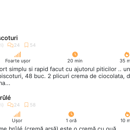
scoturi
Foarte ușor
20 min
35 m
ort simplu si rapid facut cu ajutorul piticilor .. u
scoturi, 48 buc. 2 plicuri crema de ciocolata, d
ma...
rûlé
Ușor
1 oră
10 m
me brûlé (cremă arsă) este o cremă cu ouă,