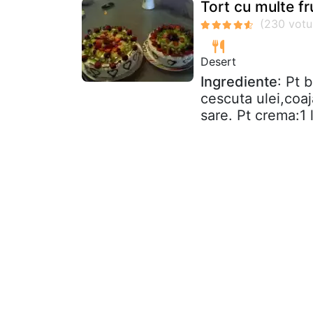
Tort cu multe fr
Desert
Ingrediente
: Pt 
cescuta ulei,coaj
sare. Pt crema:1 l 