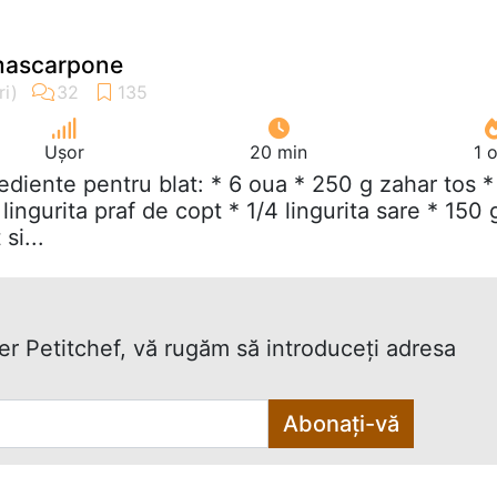
mascarpone
Ușor
20 min
1 
rediente pentru blat: * 6 oua * 250 g zahar tos *
lingurita praf de copt * 1/4 lingurita sare * 150 
si...
ter Petitchef, vă rugăm să introduceţi adresa
Abonați-vă