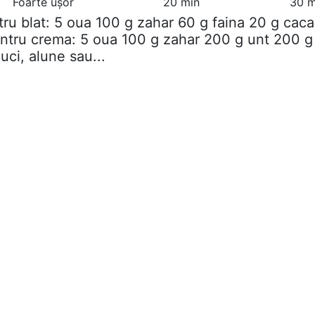
Foarte ușor
20 min
30 m
tru blat: 5 oua 100 g zahar 60 g faina 20 g cac
entru crema: 5 oua 100 g zahar 200 g unt 200 g
uci, alune sau...