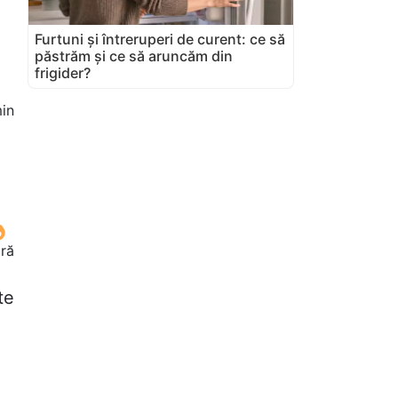
Furtuni și întreruperi de curent: ce să
păstrăm și ce să aruncăm din
frigider?
in
oră
te