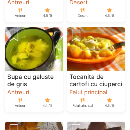
Antreuri
Desert
Antreuri
4.5 / 5
Desert
4.6 / 5
Supa cu galuste
Tocanita de
de gris
cartofi cu ciuperci
Antreuri
Felul principal
Antreuri
4.4 / 5
Felul principal
4.5 / 5