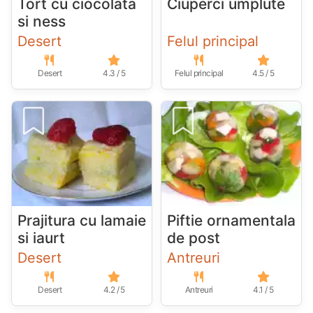
Tort cu ciocolata
Ciuperci umplute
si ness
Desert
Felul principal
Desert
4.3 / 5
Felul principal
4.5 / 5
Prajitura cu lamaie
Piftie ornamentala
si iaurt
de post
Desert
Antreuri
Desert
4.2 / 5
Antreuri
4.1 / 5