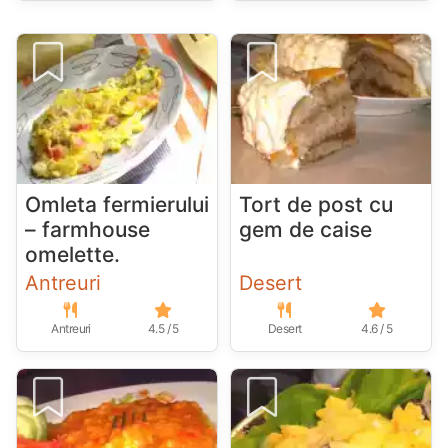
Omleta fermierului
Tort de post cu
– farmhouse
gem de caise
omelette.
Antreuri
Desert
Antreuri
4.5 / 5
Desert
4.6 / 5