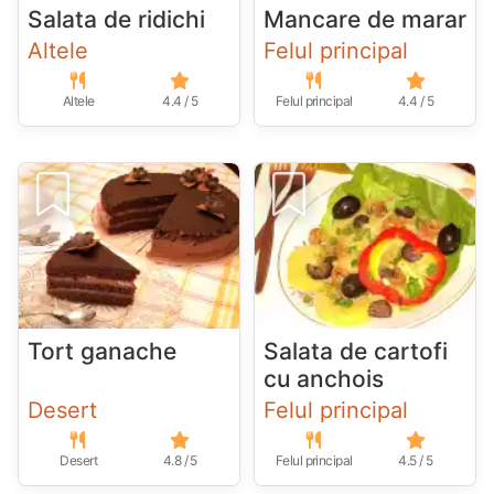
Salata de ridichi
Mancare de marar
Altele
Felul principal
Altele
4.4 / 5
Felul principal
4.4 / 5
Tort ganache
Salata de cartofi
cu anchois
Desert
Felul principal
Desert
4.8 / 5
Felul principal
4.5 / 5