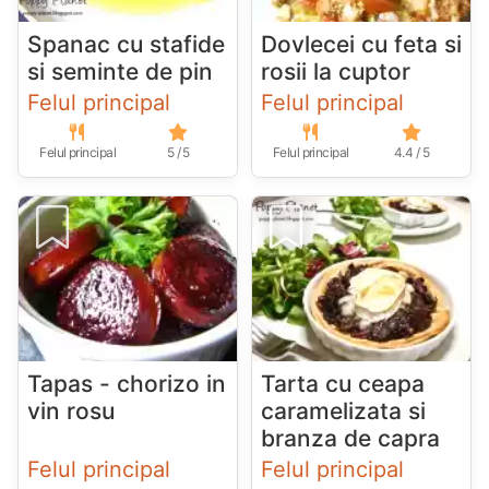
Spanac cu stafide
Dovlecei cu feta si
si seminte de pin
rosii la cuptor
Felul principal
Felul principal
Felul principal
5 / 5
Felul principal
4.4 / 5
Tapas - chorizo in
Tarta cu ceapa
vin rosu
caramelizata si
branza de capra
Felul principal
Felul principal