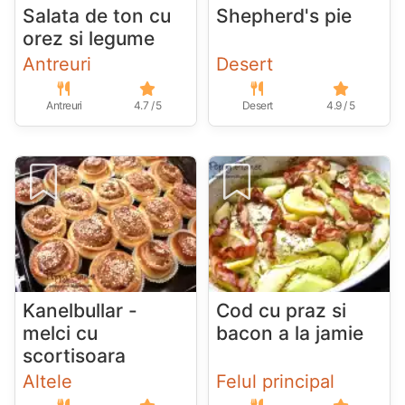
Salata de ton cu
Shepherd's pie
orez si legume
Antreuri
Desert
Antreuri
4.7 / 5
Desert
4.9 / 5
Kanelbullar -
Cod cu praz si
melci cu
bacon a la jamie
scortisoara
Altele
Felul principal