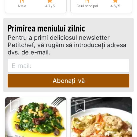
Altele
4.7 / 5
Felul principal
4.6 / 5
Primirea meniului zilnic
Pentru a primi deliciosul newsletter
Petitchef, vă rugăm să introduceţi adresa
dvs. de e-mail.
Abonați-vă