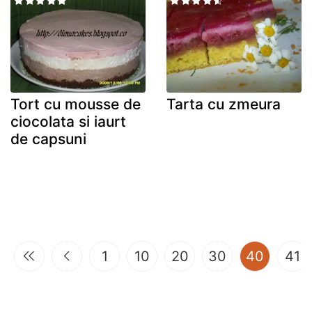
Tort cu mousse de
Tarta cu zmeura
ciocolata si iaurt
de capsuni
(curren
1
10
20
30
40
41