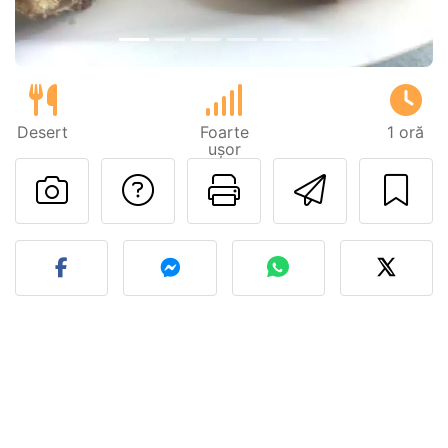
Desert
Foarte
1 oră
ușor
Adresează o întreb
Printează pa
Trimite
Postează o poză cu rețeta 