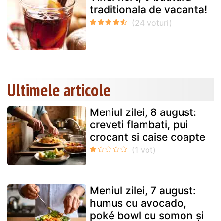
traditionala de vacanta!
Ultimele articole
Meniul zilei, 8 august:
creveti flambati, pui
crocant si caise coapte
Meniul zilei, 7 august:
humus cu avocado,
poké bowl cu somon și