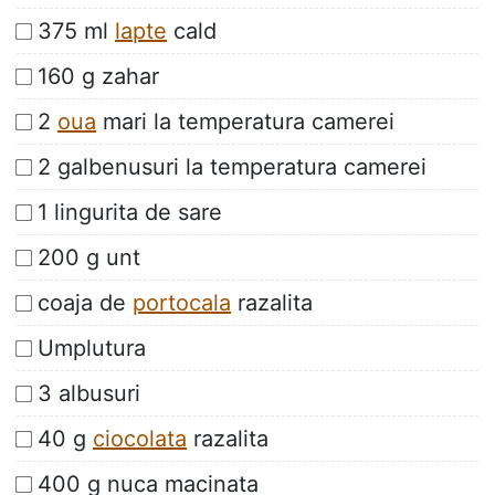
375 ml
lapte
cald
160 g zahar
2
oua
mari la temperatura camerei
2 galbenusuri la temperatura camerei
1 lingurita de sare
200 g unt
coaja de
portocala
razalita
Umplutura
3 albusuri
40 g
ciocolata
razalita
400 g nuca macinata