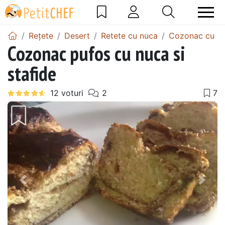
Rețete
Desert
Retete cu nuca
Cozonac cu n
Cozonac pufos cu nuca si
stafide
Precedentul
Urmă