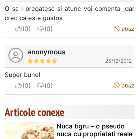
O sa-l pregatesc si atunc voi comenta ,dar
cred ca este gustos
I apreciate
I do not appreciate
abuz
anonymous
25/12/2012
Super bune!
I apreciate
I do not appreciate
abuz
Articole conexe
Nuca tigru – o pseudo
nuca cu proprietati reale