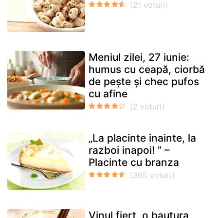
Meniul zilei, 27 iunie:
humus cu ceapă, ciorbă
de pește și chec pufos
cu afine
„La placinte inainte, la
razboi inapoi! ” –
Placinte cu branza
Vinul fiert, o bautura