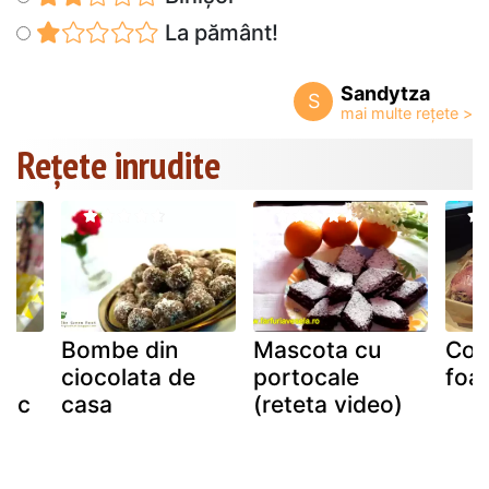
La pământ!
Sandytza
S
Rețete inrudite
Bombe din
Mascota cu
Coz
ciocolata de
portocale
foar
hoc
casa
(reteta video)
h