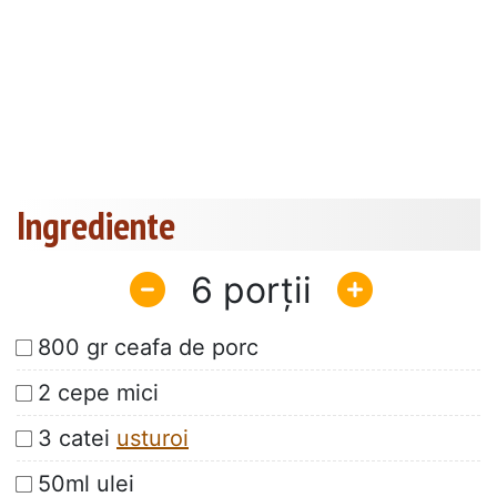
Ingrediente
6
800 gr ceafa de porc
2 cepe mici
3 catei
usturoi
50ml ulei