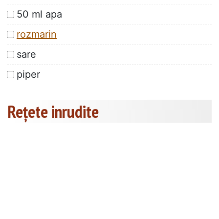
50 ml apa
rozmarin
sare
piper
Rețete inrudite