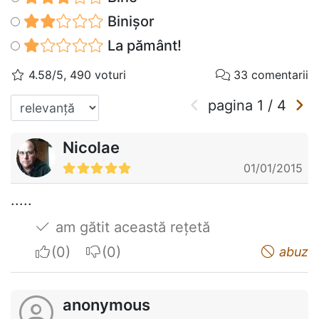
Binișor
La pământ!
4.58/5, 490 voturi
33 comentarii
pagina
1
/
4
Nicolae
01/01/2015
.....
am gătit această rețetă
I apreciate
I do not appreciate
abuz
anonymous