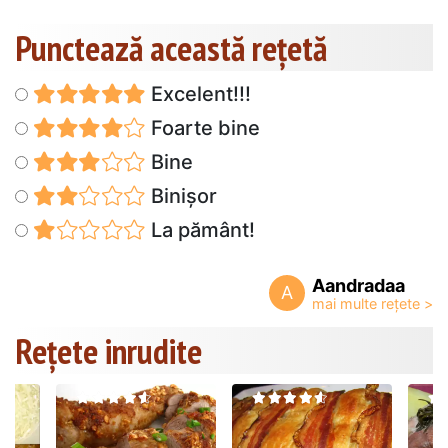
Punctează această reţetă
Excelent!!!
Foarte bine
Bine
Binișor
La pământ!
Aandradaa
A
Rețete inrudite