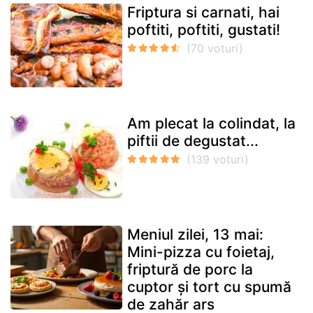
Friptura si carnati, hai
poftiti, poftiti, gustati!
Am plecat la colindat, la
piftii de degustat...
Meniul zilei, 13 mai:
Mini-pizza cu foietaj,
friptură de porc la
cuptor și tort cu spumă
de zahăr ars