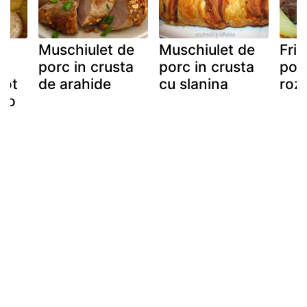
Muschiulet de
Muschiulet de
Frip
e
porc in crusta
porc in crusta
por
pot
de arahide
cu slanina
roz
ato