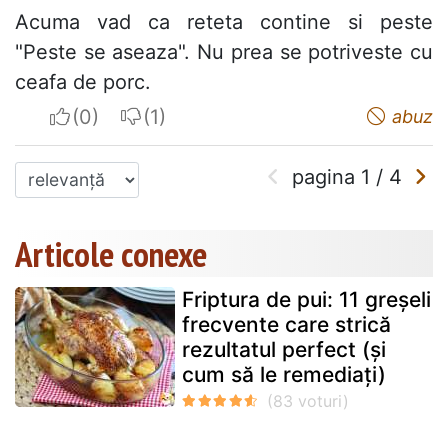
Acuma vad ca reteta contine si peste
"Peste se aseaza". Nu prea se potriveste cu
ceafa de porc.
I apreciate
I do not appreciate
abuz
pagina
1
/
4
Articole conexe
Friptura de pui: 11 greșeli
frecvente care strică
rezultatul perfect (și
cum să le remediați)