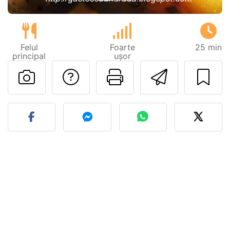
Felul
Foarte
25 min
principal
ușor
Adresează o întreb
Printează pa
Trimite
Postează o poză cu rețeta 