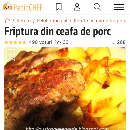
Rețete
Felul principal
Retete cu carne de porc
Friptura din ceafa de porc
Precedentul
Urmă