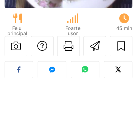
Felul
Foarte
45 min
principal
ușor
Adresează o întreb
Printează pa
Trimite
Postează o poză cu rețeta 