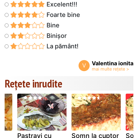
Excelent!!!
Foarte bine
Bine
Binișor
La pământ!
Valentina ionita
V
Rețete inrudite
Pastravi cu
Somn la cuptor
Som