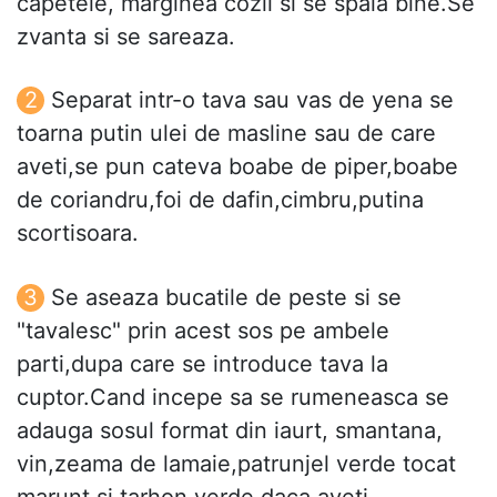
capetele, marginea cozii si se spala bine.Se
zvanta si se sareaza.
Separat intr-o tava sau vas de yena se
toarna putin ulei de masline sau de care
aveti,se pun cateva boabe de piper,boabe
de coriandru,foi de dafin,cimbru,putina
scortisoara.
Se aseaza bucatile de peste si se
"tavalesc" prin acest sos pe ambele
parti,dupa care se introduce tava la
cuptor.Cand incepe sa se rumeneasca se
adauga sosul format din iaurt, smantana,
vin,zeama de lamaie,patrunjel verde tocat
marunt si tarhon verde daca aveti.