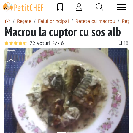
Rețete
Felul principal
Retete cu macrou
Rețe
Macrou la cuptor cu sos alb
Precedentul
Urmă