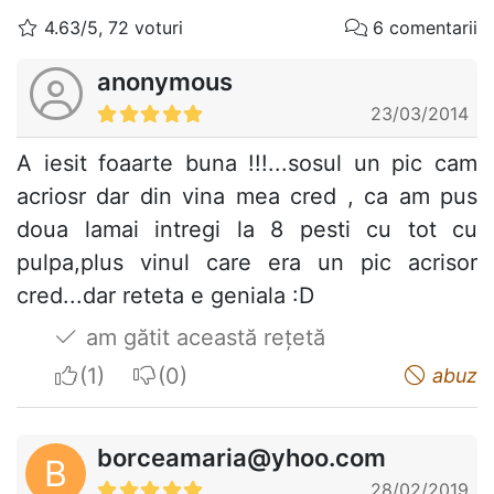
4.63/5, 72 voturi
6 comentarii
anonymous
23/03/2014
A iesit foaarte buna !!!...sosul un pic cam
acriosr dar din vina mea cred , ca am pus
doua lamai intregi la 8 pesti cu tot cu
pulpa,plus vinul care era un pic acrisor
cred...dar reteta e geniala :D
am gătit această rețetă
I apreciate
I do not appreciate
abuz
borceamaria@yhoo.com
B
28/02/2019