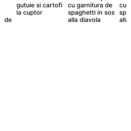
gutuie si cartofi
cu garnitura de
cu 
la cuptor
spaghetti in sos
spag
s de
alla diavola
alla