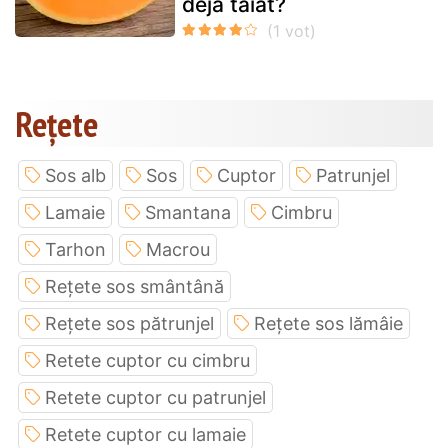
deja tăiat?
Rețete
Sos alb
Sos
Cuptor
Patrunjel
Lamaie
Smantana
Cimbru
Tarhon
Macrou
Rețete sos smântână
Rețete sos pătrunjel
Rețete sos lămâie
Retete cuptor cu cimbru
Retete cuptor cu patrunjel
Retete cuptor cu lamaie