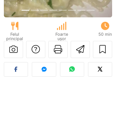
Felul
Foarte
50 min
principal
ușor
Adresează o întreb
Printează pa
Trimite
Postează o poză cu rețeta 