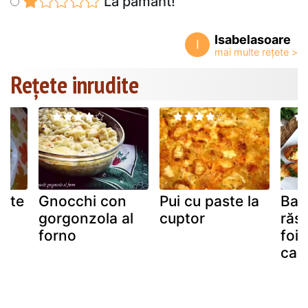
La pământ!
Isabelasoare
I
Rețete inrudite
aste
Gnocchi con
Pui cu paste la
Bag
gorgonzola al
cuptor
răsu
forno
foie
caș