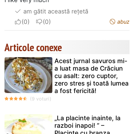
I like very much
am gătit această rețetă
I apreciate
I do not appreciate
abuz
Articole conexe
Acest jurnal savuros mi-
a luat masa de Crăciun
cu asalt: zero cuptor,
zero stres și toată lumea
a fost fericită!
„La placinte inainte, la
razboi inapoi! ” –
Placinte cu branza