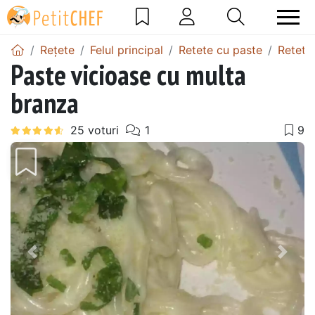
Rețete
Felul principal
Retete cu paste
Retete
Paste vicioase cu multa
branza
Precedentul
Urmă