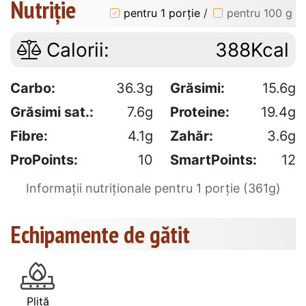
Nutriție
pentru 1 porție
/
pentru 100 g
Calorii:
388Kcal
Carbo:
36.3g
Grăsimi:
15.6g
Grăsimi sat.:
7.6g
Proteine:
19.4g
Fibre:
4.1g
Zahăr:
3.6g
ProPoints:
10
SmartPoints:
12
Informații nutriționale pentru 1 porție (361g)
Echipamente de gătit
Plită