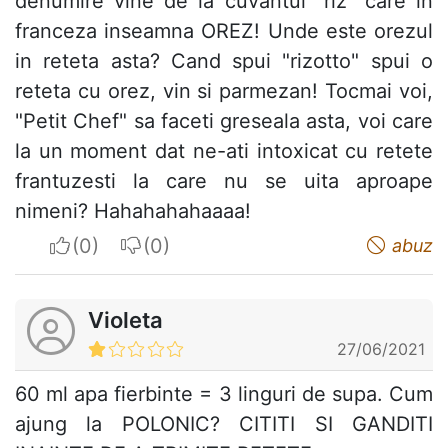
denumire vine de la cuvantul "riz" care in
franceza inseamna OREZ! Unde este orezul
in reteta asta? Cand spui "rizotto" spui o
reteta cu orez, vin si parmezan! Tocmai voi,
"Petit Chef" sa faceti greseala asta, voi care
la un moment dat ne-ati intoxicat cu retete
frantuzesti la care nu se uita aproape
nimeni? Hahahahahaaaa!
I apreciate
I do not appreciate
abuz
Violeta
27/06/2021
60 ml apa fierbinte = 3 linguri de supa. Cum
ajung la POLONIC? CITITI SI GANDITI