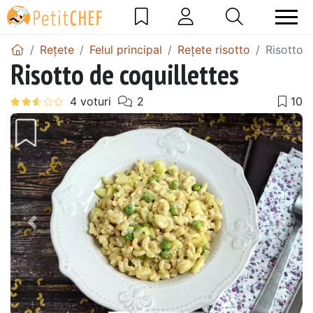
Rețete
Felul principal
Rețete risotto
Risotto d
Risotto de coquillettes
Precedentul
Urmă