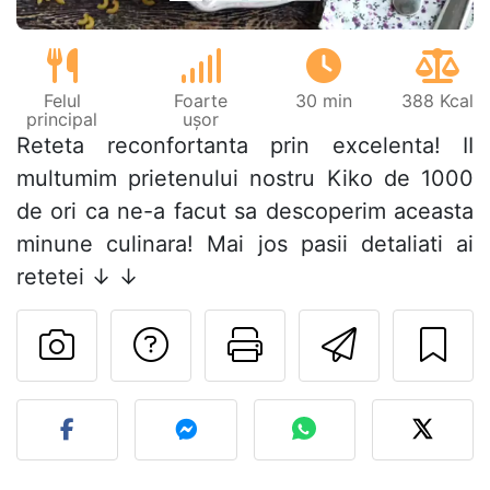
Felul
Foarte
30 min
388 Kcal
principal
ușor
Reteta reconfortanta prin excelenta! II
multumim prietenului nostru Kiko de 1000
de ori ca ne-a facut sa descoperim aceasta
minune culinara! Mai jos pasii detaliati ai
retetei ↓ ↓
Adresează o întreb
Printează pa
Trimite
Postează o poză cu rețeta 