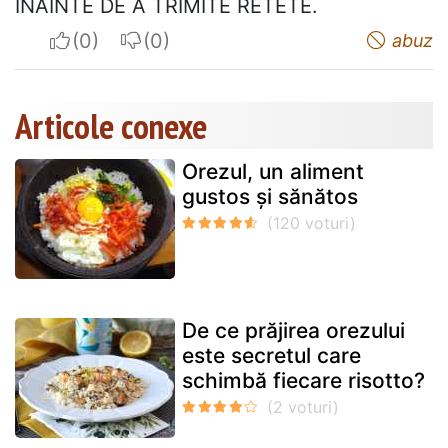
INAINTE DE A TRIMITE RETETE.
I apreciate
I do not appreciate
abuz
Articole conexe
Orezul, un aliment
gustos și sănătos
De ce prăjirea orezului
este secretul care
schimbă fiecare risotto?