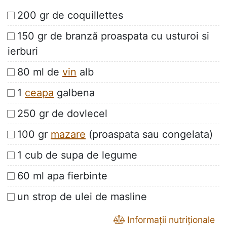
200 gr de coquillettes
150 gr de branză proaspata cu usturoi si
ierburi
80 ml de
vin
alb
1
ceapa
galbena
250 gr de dovlecel
100 gr
mazare
(proaspata sau congelata)
1 cub de supa de legume
60 ml apa fierbinte
un strop de ulei de masline
Informații nutriționale