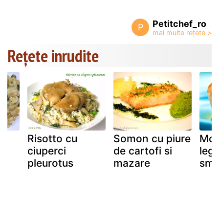
Petitchef_ro
P
Rețete inrudite
Risotto cu
Somon cu piure
Moe
ciuperci
de cartofi si
leg
pleurotus
mazare
sma