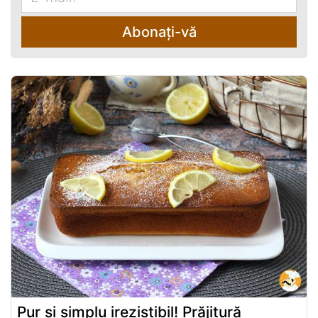
Abonați-vă
Pur și simplu irezistibil! Prăjitură