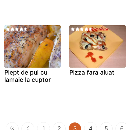
Piept de pui cu
Pizza fara aluat
lamaie la cuptor
(current)
1
2
3
4
5
6