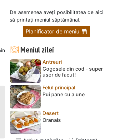
De asemenea aveți posibilitatea de aici
să printați meniul săptămânal.
Planificator de meniu
Meniul zilei
in
Antreuri
Gogosele din cod - super
usor de facut!
Felul principal
Pui pane cu alune
Desert
Oranais