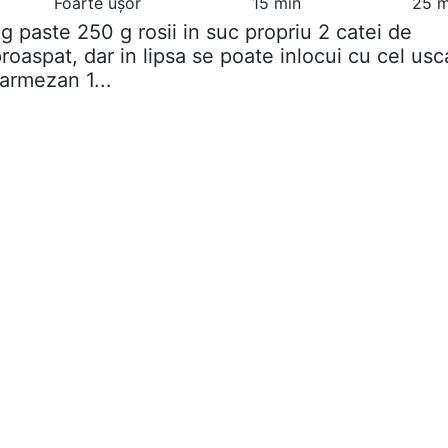
Foarte ușor
15 min
25 m
 g paste 250 g rosii in suc propriu 2 catei de
roaspat, dar in lipsa se poate inlocui cu cel usc
armezan 1...