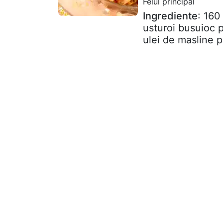
Felul principal
Ingrediente
: 160
usturoi busuioc p
ulei de masline p