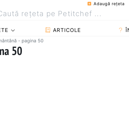
Adaugă reţeta
ETE
ARTICOLE
Î
mântână - pagina 50
ina 50