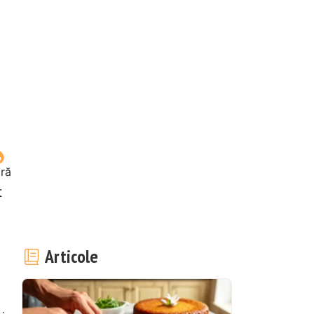
oră
t
Articole