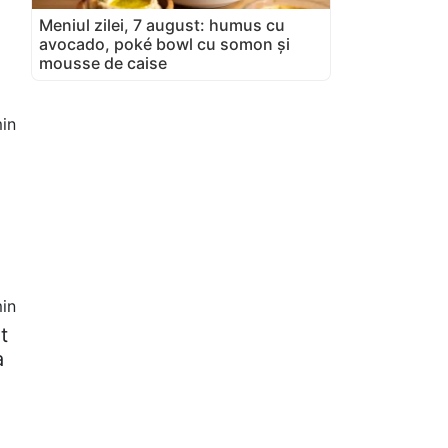
Meniul zilei, 7 august: humus cu
avocado, poké bowl cu somon și
mousse de caise
in
in
t
a