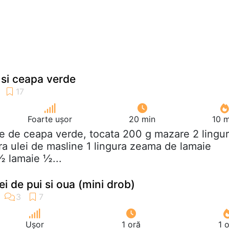
si ceapa verde
Foarte ușor
20 min
10 m
ire de ceapa verde, tocata 200 g mazare 2 lingur
ra ulei de masline 1 lingura zeama de lamaie
½ lamaie ½...
ei de pui si oua (mini drob)
Ușor
1 oră
1 