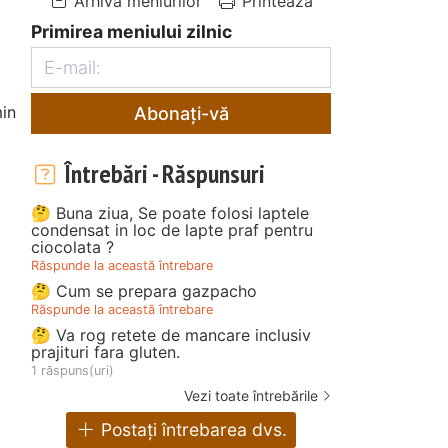
Arhiva meniurilor
Printează
Primirea meniului zilnic
in
Abonați-vă
Întrebări - Răspunsuri
🤔 Buna ziua, Se poate folosi laptele
condensat in loc de lapte praf pentru
ciocolata ?
Răspunde la această întrebare
🤔 Cum se prepara gazpacho
Răspunde la această întrebare
🤔 Va rog retete de mancare inclusiv
prajituri fara gluten.
1 răspuns(uri)
Vezi toate întrebările
Postați întrebarea dvs.