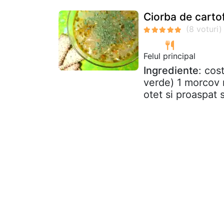
Ciorba de cartof
Felul principal
Ingrediente
: cos
verde) 1 morcov m
otet si proaspat