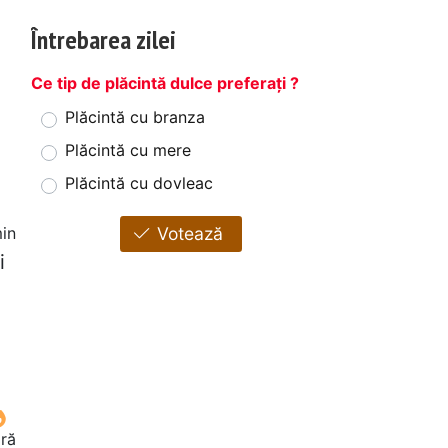
Întrebarea zilei
Ce tip de plăcintă dulce preferați ?
Plăcintă cu branza
Plăcintă cu mere
Plăcintă cu dovleac
in
Votează
i
oră