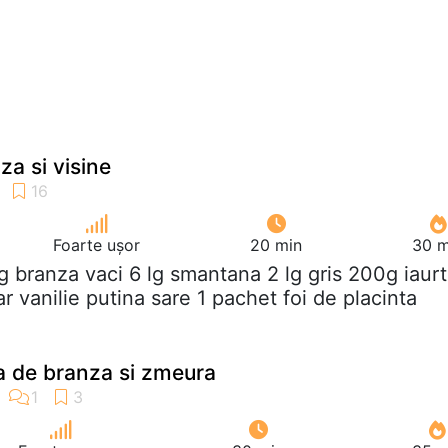
za si visine
Foarte ușor
20 min
30 m
g branza vaci 6 lg smantana 2 lg gris 200g iaurt
 vanilie putina sare 1 pachet foi de placinta
a de branza si zmeura