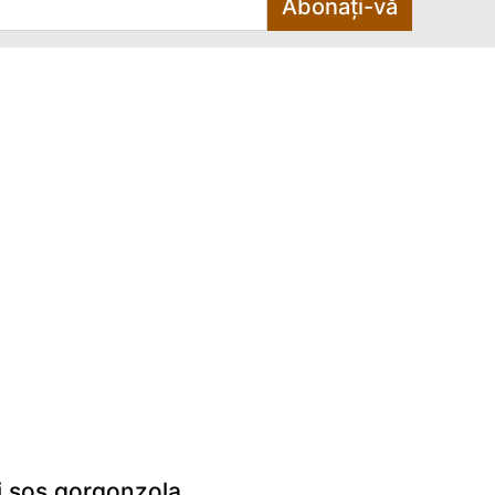
Abonați-vă
i sos gorgonzola