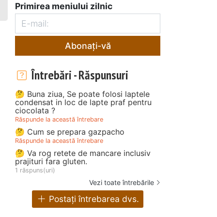
Primirea meniului zilnic
Abonați-vă
Întrebări - Răspunsuri
🤔 Buna ziua, Se poate folosi laptele
condensat in loc de lapte praf pentru
ciocolata ?
Răspunde la această întrebare
🤔 Cum se prepara gazpacho
Răspunde la această întrebare
🤔 Va rog retete de mancare inclusiv
prajituri fara gluten.
1 răspuns(uri)
Vezi toate întrebările
Postați întrebarea dvs.