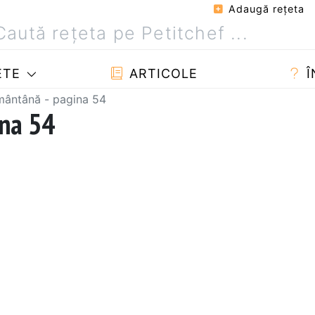
Adaugă reţeta
ETE
ARTICOLE
Î
mântână - pagina 54
ina 54