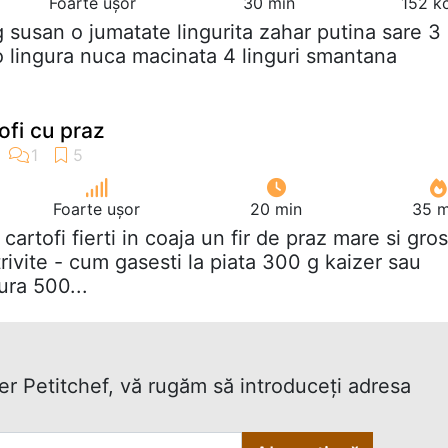
Foarte ușor
30 min
152 k
g susan o jumatate lingurita zahar putina sare 3
o lingura nuca macinata 4 linguri smantana
ofi cu praz
Foarte ușor
20 min
35 m
g cartofi fierti in coaja un fir de praz mare si gros
ivite - cum gasesti la piata 300 g kaizer sau
ura 500...
ter Petitchef, vă rugăm să introduceţi adresa