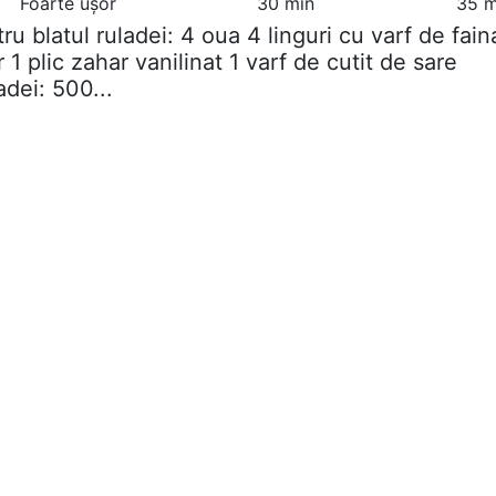
Foarte ușor
30 min
35 m
tru blatul ruladei: 4 oua 4 linguri cu varf de fain
 1 plic zahar vanilinat 1 varf de cutit de sare
dei: 500...