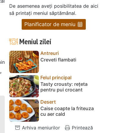
cal
De asemenea aveți posibilitatea de aici
să printați meniul săptămânal.
Planificator de meniu
Meniul zilei
Antreuri
Creveti flambati
in
,
Felul principal
Tasty crousty: rețeta
pentru pui crocant
Desert
Caise coapte la friteuza
cu aer cald
Arhiva meniurilor
Printează