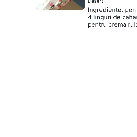
Desert
Ingrediente
: pen
4 linguri de zahar
pentru crema rula